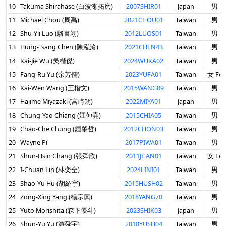
10
Takuma Shirahase (白波瀬拓磨)
2007SHIR01
Japan
男 Ma
11
Michael Chou (周禹)
2021CHOU01
Taiwan
男 Ma
12
Shu-Yii Luo (駱書翊)
2012LUOS01
Taiwan
男 Ma
13
Hung-Tsang Chen (陳泓滄)
2021CHEN43
Taiwan
男 Ma
14
Kai-Jie Wu (吳楷傑)
2024WUKA02
Taiwan
男 Ma
15
Fang-Ru Yu (余芳儒)
2023YUFA01
Taiwan
女 Fem
16
Kai-Wen Wang (王楷文)
2015WANG09
Taiwan
男 Ma
17
Hajime Miyazaki (宮崎朔)
2022MIYA01
Japan
男 Ma
18
Chung-Yao Chiang (江仲堯)
2015CHIA05
Taiwan
男 Ma
19
Chao-Che Chung (鍾肇哲)
2012CHON03
Taiwan
男 Ma
20
Wayne Pi
2017PIWA01
Taiwan
男 Ma
21
Shun-Hsin Chang (張舜欣)
2011JHAN01
Taiwan
女 Fem
22
I-Chuan Lin (林奕全)
2024LINI01
Taiwan
男 Ma
23
Shao-Yu Hu (胡紹宇)
2015HUSH02
Taiwan
男 Ma
24
Zong-Xing Yang (楊宗興)
2018YANG70
Taiwan
男 Ma
25
Yuto Morishita (森下優斗)
2023SHIK03
Japan
男 Ma
26
Shun-Yu Yu (游舜宇)
2018YUSH04
Taiwan
男 Ma