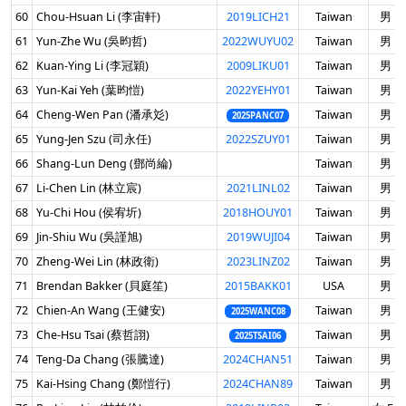
60
Chou-Hsuan Li (李宙軒)
2019LICH21
Taiwan
男 Ma
61
Yun-Zhe Wu (吳昀哲)
2022WUYU02
Taiwan
男 Ma
62
Kuan-Ying Li (李冠穎)
2009LIKU01
Taiwan
男 Ma
63
Yun-Kai Yeh (葉昀愷)
2022YEHY01
Taiwan
男 Ma
64
Cheng-Wen Pan (潘承彣)
Taiwan
男 Ma
2025PANC07
65
Yung-Jen Szu (司永任)
2022SZUY01
Taiwan
男 Ma
66
Shang-Lun Deng (鄧尚綸)
Taiwan
男 Ma
67
Li-Chen Lin (林立宸)
2021LINL02
Taiwan
男 Ma
68
Yu-Chi Hou (侯宥圻)
2018HOUY01
Taiwan
男 Ma
69
Jin-Shiu Wu (吳謹旭)
2019WUJI04
Taiwan
男 Ma
70
Zheng-Wei Lin (林政衛)
2023LINZ02
Taiwan
男 Ma
71
Brendan Bakker (貝庭笙)
2015BAKK01
USA
男 Ma
72
Chien-An Wang (王健安)
Taiwan
男 Ma
2025WANC08
73
Che-Hsu Tsai (蔡哲詡)
Taiwan
男 Ma
2025TSAI06
74
Teng-Da Chang (張騰達)
2024CHAN51
Taiwan
男 Ma
75
Kai-Hsing Chang (鄭愷行)
2024CHAN89
Taiwan
男 Ma