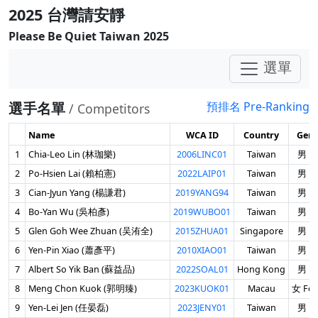
2025 台灣請安靜
Please Be Quiet Taiwan 2025
選單
選手名單
預排名 Pre-Ranking
/ Competitors
Name
WCA ID
Country
Gend
1
Chia-Leo Lin (林珈樂)
2006LINC01
Taiwan
男 Ma
2
Po-Hsien Lai (賴柏憲)
2022LAIP01
Taiwan
男 Ma
3
Cian-Jyun Yang (楊謙君)
2019YANG94
Taiwan
男 Ma
4
Bo-Yan Wu (吳柏彥)
2019WUBO01
Taiwan
男 Ma
5
Glen Goh Wee Zhuan (吴洧全)
2015ZHUA01
Singapore
男 Ma
6
Yen-Pin Xiao (蕭彥平)
2010XIAO01
Taiwan
男 Ma
7
Albert So Yik Ban (蘇益品)
2022SOAL01
Hong Kong
男 Ma
8
Meng Chon Kuok (郭明臻)
2023KUOK01
Macau
女 Fem
9
Yen-Lei Jen (任晏磊)
2023JENY01
Taiwan
男 Ma