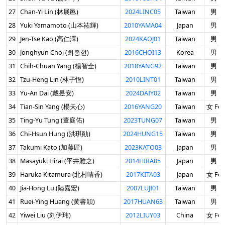
27
Chan-Yi Lin (林展邑)
2024LINC05
Taiwan
男 Ma
28
Yuki Yamamoto (山本祐輝)
2010YAMA04
Japan
男 Ma
29
Jen-Tse Kao (高仁澤)
2024KAOJ01
Taiwan
男 Ma
30
Jonghyun Choi (최종현)
2016CHOI13
Korea
男 Ma
31
Chih-Chuan Yang (楊智全)
2018YANG92
Taiwan
男 Ma
32
Tzu-Heng Lin (林子恆)
2010LINT01
Taiwan
男 Ma
33
Yu-An Dai (戴昱安)
2024DAIY02
Taiwan
男 Ma
34
Tian-Sin Yang (楊天心)
2016YANG20
Taiwan
女 Fem
35
Ting-Yu Tung (董庭佑)
2023TUNG07
Taiwan
男 Ma
36
Chi-Hsun Hung (洪琪勛)
2024HUNG15
Taiwan
男 Ma
37
Takumi Kato (加藤匠)
2023KATO03
Japan
男 Ma
38
Masayuki Hirai (平井雅之)
2014HIRA05
Japan
男 Ma
39
Haruka Kitamura (北村晴香)
2017KITA03
Japan
女 Fem
40
Jia-Hong Lu (陸嘉宏)
2007LUJI01
Taiwan
男 Ma
41
Ruei-Ying Huang (黃睿穎)
2017HUAN63
Taiwan
男 Ma
42
Yiwei Liu (刘伊玮)
2012LIUY03
China
女 Fem