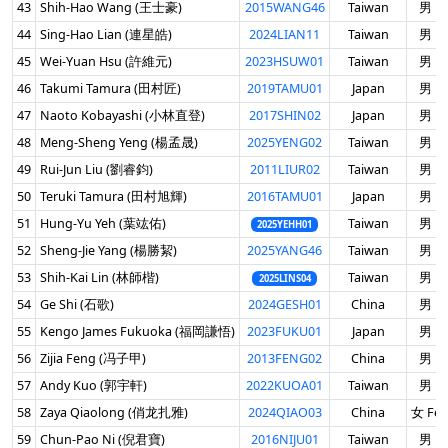
43
Shih-Hao Wang (王士豪)
2015WANG46
Taiwan
男 Ma
44
Sing-Hao Lian (連星皓)
2024LIAN11
Taiwan
男 Ma
45
Wei-Yuan Hsu (許維元)
2023HSUW01
Taiwan
男 Ma
46
Takumi Tamura (田村匠)
2019TAMU01
Japan
男 Ma
47
Naoto Kobayashi (小林直登)
2017SHIN02
Japan
男 Ma
48
Meng-Sheng Yeng (楊孟晟)
2025YENG02
Taiwan
男 Ma
49
Rui-Jun Liu (劉睿鈞)
2011LIUR02
Taiwan
男 Ma
50
Teruki Tamura (田村旭輝)
2016TAMU01
Japan
男 Ma
51
Hung-Yu Yeh (葉竑佑)
Taiwan
男 Ma
2025YEHH01
52
Sheng-Jie Yang (楊勝絜)
2025YANG46
Taiwan
男 Ma
53
Shih-Kai Lin (林師楷)
Taiwan
男 Ma
2025LINS04
54
Ge Shi (石歌)
2024GESH01
China
男 Ma
55
Kengo James Fukuoka (福岡謙悟)
2023FUKU01
Japan
男 Ma
56
Zijia Feng (冯子甲)
2013FENG02
China
男 Ma
57
Andy Kuo (郭宇軒)
2022KUOA01
Taiwan
男 Ma
58
Zaya Qiaolong (俏龙扎雅)
2024QIAO03
China
女 Fem
59
Chun-Pao Ni (倪君寶)
2016NIJU01
Taiwan
男 Ma