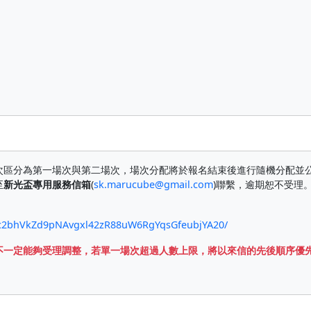
次區分為第一場次與第二場次，場次分配將於報名結束後進行隨機分配並
至
新光盃專用服務信箱
(
sk.marucube@gmail.com
)聯繫，逾期恕不受理
lHc2bhVkZd9pNAvgxl42zR88uW6RgYqsGfeubjYA20/
不一定能夠受理調整，若單一場次超過人數上限，將以來信的先後順序優