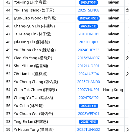
43
You-Ting Li (李宥霆)
Taiwan
男
2025LIYO04
44
Yu-Fang Tseng (曾于芳)
2025TSEN08
Taiwan
女 
45
Jyun-Ciao Wong (翁雋喬)
Taiwan
男
2025WONG31
46
Chang-Jyun Lin (林昶均)
Taiwan
男
2025LINC13
47
Tzu-Heng Lin (林子恆)
2010LINT01
Taiwan
男
48
Jui-Hung Liu (劉睿紘)
2022LIUJ03
Taiwan
男
49
Yu-Chuna Chen (陳幼全)
2024CHEY23
Taiwan
男
50
Ciao-Yin Yang (楊喬尹)
2015YANG07
Taiwan
女 
51
Shu-Yii Luo (駱書翊)
2012LUOS01
Taiwan
男
52
Zih-Han Lu (盧梓涵)
2024LUZI04
Taiwan
女 
53
Yu-Cheng Chang (張佑晟)
2025CHAN90
Taiwan
男
54
Chan Tak Chuen (陳德泉)
2007CHUE01
Hong Kong
男
55
Cheng-Yu Tsai (蔡承佑)
2024TSAI02
Taiwan
男
56
Yu-Ci Lin (林昱錡)
Taiwan
男
2025LINY16
57
Yu-Chuan Wei (魏佑全)
2008WEIY01
Taiwan
男
58
Ting-En Lin (林霆恩)
Taiwan
男
2025LINT09
59
Yi-Hsuan Tung (董懿萱)
2025TUNG02
Taiwan
女 