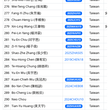
2025HSUS01
276
Wei-Teng Chang (張洧騰)
Taiwan
男
277
Fang-Yi Zhu (朱芳儀)
Taiwan
女 
2025ZHUF01
278
Chuan-Heng Li (李權衡)
Taiwan
男
2025LICH12
279
Xin-Ling Wang (王馨翎)
Taiwan
女 
2025WANX10
280
Pei-Lin Yang (楊沛霖)
Taiwan
男
2025YANP01
281
Yu-En Chiu (邱宇恩)
Taiwan
男
2025CHIU13
282
Zi-Yi Yang (楊子億)
Taiwan
男
2025YANZ09
283
Shao-Zhe Zhang (張少哲)
2025ZHAS05
Taiwan
男
284
You-Hong Chen (陳宥宏)
2019CHEN18
Taiwan
男
285
Te-Hsiang Chung (鍾德祥)
Taiwan
男
286
Yu-En Wu (吳宇恩)
Taiwan
男
287
Kuan-Chieh Wu (吳冠杰)
Taiwan
男
2025WUKU02
288
Bo-Yan Chen (陳柏諺)
2024CHEB08
Taiwan
男
289
Bo-Cheng Liu (劉柏呈)
Taiwan
男
290
Neo Chou
2024CHOU10
Taiwan
男
291
Tian-Yu Huang (黃天宇)
Taiwan
男
2025HUAN99