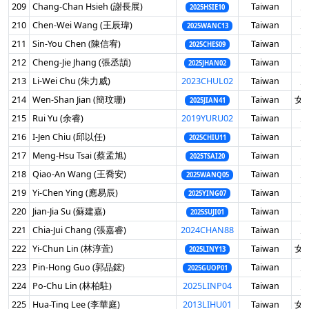
209
Chang-Chan Hsieh (謝長展)
Taiwan
男
2025HSIE10
210
Chen-Wei Wang (王辰瑋)
Taiwan
男
2025WANC13
211
Sin-You Chen (陳信宥)
Taiwan
男
2025CHES09
212
Cheng-Jie Jhang (張丞頡)
Taiwan
男
2025JHAN02
213
Li-Wei Chu (朱力威)
2023CHUL02
Taiwan
男
214
Wen-Shan Jian (簡玟珊)
Taiwan
女 
2025JIAN41
215
Rui Yu (余睿)
2019YURU02
Taiwan
男
216
I-Jen Chiu (邱以任)
Taiwan
男
2025CHIU11
217
Meng-Hsu Tsai (蔡孟旭)
Taiwan
男
2025TSAI20
218
Qiao-An Wang (王喬安)
Taiwan
男
2025WANQ05
219
Yi-Chen Ying (應易辰)
Taiwan
男
2025YING07
220
Jian-Jia Su (蘇建嘉)
Taiwan
男
2025SUJI01
221
Chia-Jui Chang (張嘉睿)
2024CHAN88
Taiwan
男
222
Yi-Chun Lin (林淳萓)
Taiwan
女 
2025LINY13
223
Pin-Hong Guo (郭品鋐)
Taiwan
男
2025GUOP01
224
Po-Chu Lin (林柏駐)
2025LINP04
Taiwan
男
225
Hua-Ting Lee (李華庭)
2013LIHU01
Taiwan
女 