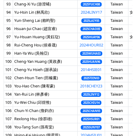
93
Chang-Xi Yu (游澄晞)
Taiwan
男
2025YUCH08
94
Yu-Hsin Lin (林禹欣)
2024LINY17
Taiwan
女 
95
Yun-Sheng Lai (賴昀聖)
Taiwan
男
2025LAIY05
96
Hsuan-Jui Chao (趙宣睿)
Taiwan
男
2025CHAO05
97
Yu-Hsuan Huang (黃鈺琁)
Taiwan
女 
2025HUAY06
98
Rui-Cheng Hou (侯睿晟)
2024HOUR02
Taiwan
男
99
Han-Ya Wu (吳翰亞)
Taiwan
男
2025WUHA03
100
Cheng-Yan Huang (黃政彥)
Taiwan
男
2025HUAN96
101
Cheng-Yu Hsieh (謝承諭)
2014HSIE01
Taiwan
男
102
Chen-Hsun Tien (田榛薰)
Taiwan
男
2025TIEN03
103
You-Hao Chen (陳宥豪)
2018CHEY23
Taiwan
男
104
Yan-Rui Lin (林彥睿)
Taiwan
男
2025LINY12
105
Yu-Wei Chiu (邱煜惟)
Taiwan
男
2025CHIU14
106
Chun-Yi Chan (詹鈞亦)
Taiwan
男
2025CHAN93
107
Rexlong Hsu (徐群雄)
Taiwan
男
2025HSUR01
108
You-Tang Sun (孫宥棠)
Taiwan
男
2025SUNY07
109
Hsing-Kai Hsiung (熊星凱)
2024HSIU01
Taiwan
男