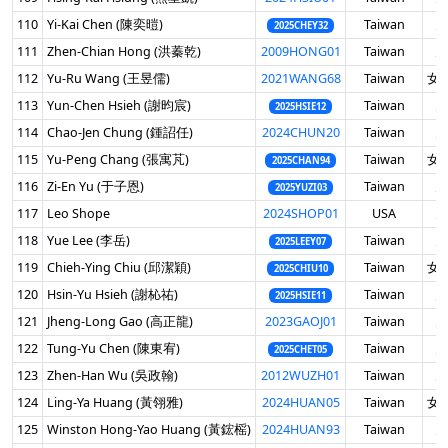
110
Yi-Kai Chen (陳奕暟)
Taiwan
男
2025CHEY32
111
Zhen-Chian Hong (洪蓁乾)
2009HONG01
Taiwan
男
112
Yu-Ru Wang (王昱儒)
2021WANG68
Taiwan
女 
113
Yun-Chen Hsieh (謝昀宸)
Taiwan
男
2025HSIE12
114
Chao-Jen Chung (鍾詔任)
2024CHUN20
Taiwan
男
115
Yu-Peng Chang (張寓芃)
Taiwan
女 
2025CHAN94
116
Zi-En Yu (于子恩)
Taiwan
男
2025YUZI03
117
Leo Shope
2024SHOP01
USA
男
118
Yue Lee (李岳)
Taiwan
男
2025LEEY07
119
Chieh-Ying Chiu (邱潔穎)
Taiwan
女 
2025CHIU10
120
Hsin-Yu Hsieh (謝杺祐)
Taiwan
男
2025HSIE11
121
Jheng-Long Gao (高正龍)
2023GAOJ01
Taiwan
男
122
Tung-Yu Chen (陳東宥)
Taiwan
男
2025CHET05
123
Zhen-Han Wu (吳政翰)
2012WUZH01
Taiwan
男
124
Ling-Ya Huang (黃翎雅)
2024HUAN05
Taiwan
女 
125
Winston Hong-Yao Huang (黃鋐榣)
2024HUAN93
Taiwan
男