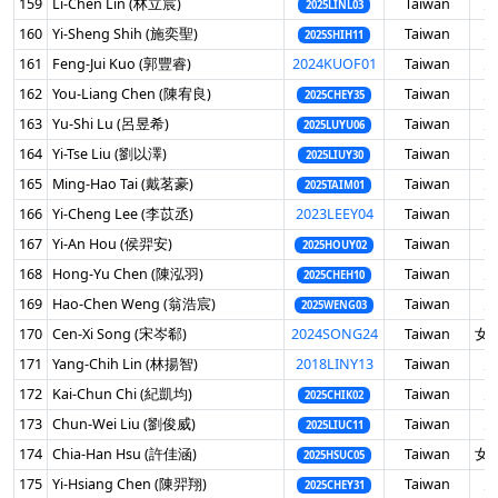
159
Li-Chen Lin (林立宸)
Taiwan
男
2025LINL03
160
Yi-Sheng Shih (施奕聖)
Taiwan
男
2025SHIH11
161
Feng-Jui Kuo (郭豐睿)
2024KUOF01
Taiwan
男
162
You-Liang Chen (陳宥良)
Taiwan
男
2025CHEY35
163
Yu-Shi Lu (呂昱希)
Taiwan
男
2025LUYU06
164
Yi-Tse Liu (劉以澤)
Taiwan
男
2025LIUY30
165
Ming-Hao Tai (戴茗豪)
Taiwan
男
2025TAIM01
166
Yi-Cheng Lee (李苡丞)
2023LEEY04
Taiwan
男
167
Yi-An Hou (侯羿安)
Taiwan
男
2025HOUY02
168
Hong-Yu Chen (陳泓羽)
Taiwan
男
2025CHEH10
169
Hao-Chen Weng (翁浩宸)
Taiwan
男
2025WENG03
170
Cen-Xi Song (宋岑郗)
2024SONG24
Taiwan
女 
171
Yang-Chih Lin (林揚智)
2018LINY13
Taiwan
男
172
Kai-Chun Chi (紀凱均)
Taiwan
男
2025CHIK02
173
Chun-Wei Liu (劉俊威)
Taiwan
男
2025LIUC11
174
Chia-Han Hsu (許佳涵)
Taiwan
女 
2025HSUC05
175
Yi-Hsiang Chen (陳羿翔)
Taiwan
男
2025CHEY31