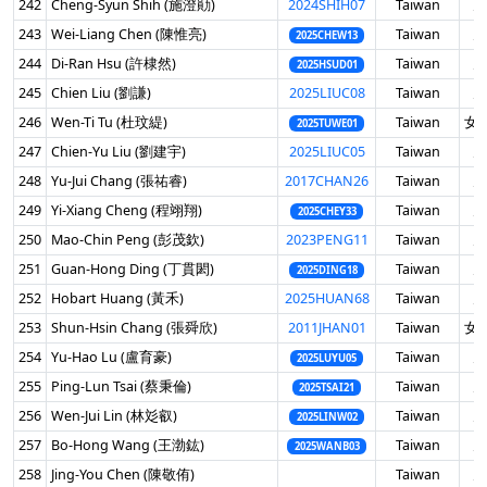
242
Cheng-Syun Shih (施澄勛)
2024SHIH07
Taiwan
男
243
Wei-Liang Chen (陳惟亮)
Taiwan
男
2025CHEW13
244
Di-Ran Hsu (許棣然)
Taiwan
男
2025HSUD01
245
Chien Liu (劉謙)
2025LIUC08
Taiwan
男
246
Wen-Ti Tu (杜玟緹)
Taiwan
女 
2025TUWE01
247
Chien-Yu Liu (劉建宇)
2025LIUC05
Taiwan
男
248
Yu-Jui Chang (張祐睿)
2017CHAN26
Taiwan
男
249
Yi-Xiang Cheng (程翊翔)
Taiwan
男
2025CHEY33
250
Mao-Chin Peng (彭茂欽)
2023PENG11
Taiwan
男
251
Guan-Hong Ding (丁貫閎)
Taiwan
男
2025DING18
252
Hobart Huang (黃禾)
2025HUAN68
Taiwan
男
253
Shun-Hsin Chang (張舜欣)
2011JHAN01
Taiwan
女 
254
Yu-Hao Lu (盧育豪)
Taiwan
男
2025LUYU05
255
Ping-Lun Tsai (蔡秉倫)
Taiwan
男
2025TSAI21
256
Wen-Jui Lin (林彣叡)
Taiwan
男
2025LINW02
257
Bo-Hong Wang (王渤鈜)
Taiwan
男
2025WANB03
258
Jing-You Chen (陳敬侑)
Taiwan
男