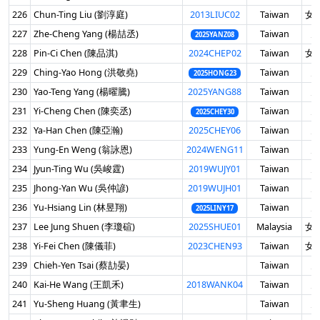
226
Chun-Ting Liu (劉淳庭)
2013LIUC02
Taiwan
女 
227
Zhe-Cheng Yang (楊喆丞)
Taiwan
男
2025YANZ08
228
Pin-Ci Chen (陳品淇)
2024CHEP02
Taiwan
女 
229
Ching-Yao Hong (洪敬堯)
Taiwan
男
2025HONG23
230
Yao-Teng Yang (楊曜騰)
2025YANG88
Taiwan
男
231
Yi-Cheng Chen (陳奕丞)
Taiwan
男
2025CHEY30
232
Ya-Han Chen (陳亞瀚)
2025CHEY06
Taiwan
男
233
Yung-En Weng (翁詠恩)
2024WENG11
Taiwan
男
234
Jyun-Ting Wu (吳峻霆)
2019WUJY01
Taiwan
男
235
Jhong-Yan Wu (吳仲諺)
2019WUJH01
Taiwan
男
236
Yu-Hsiang Lin (林昱翔)
Taiwan
男
2025LINY17
237
Lee Jung Shuen (李瓊碹)
2025SHUE01
Malaysia
女 
238
Yi-Fei Chen (陳儀菲)
2023CHEN93
Taiwan
女 
239
Chieh-Yen Tsai (蔡劼晏)
Taiwan
男
240
Kai-He Wang (王凱禾)
2018WANK04
Taiwan
男
241
Yu-Sheng Huang (黃聿生)
Taiwan
男