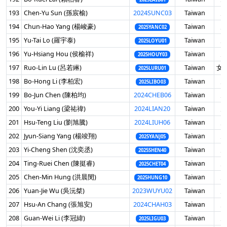
193
Chen-Yu Sun (孫宸榆)
2024SUNC03
Taiwan
男
194
Chun-Hao Yang (楊峻豪)
Taiwan
男
2025YANC02
195
Yu-Tai Lo (羅宇泰)
Taiwan
男
2025LOYU01
196
Yu-Hsiang Hou (侯榆祥)
Taiwan
男
2025HOUY03
197
Ruo-Lin Lu (呂若綝)
Taiwan
女 
2025LURU01
198
Bo-Hong Li (李柏宏)
Taiwan
男
2025LIBO03
199
Bo-Jun Chen (陳柏均)
2024CHEB06
Taiwan
男
200
You-Yi Liang (梁祐禕)
2024LIAN20
Taiwan
男
201
Hsu-Teng Liu (劉旭騰)
2024LIUH06
Taiwan
男
202
Jyun-Siang Yang (楊竣翔)
Taiwan
男
2025YANJ05
203
Yi-Cheng Shen (沈奕丞)
Taiwan
男
2025SHEN40
204
Ting-Ruei Chen (陳挺睿)
Taiwan
男
2025CHET04
205
Chen-Min Hung (洪晨閔)
Taiwan
男
2025HUNG10
206
Yuan-Jie Wu (吳沅桀)
2023WUYU02
Taiwan
男
207
Hsu-An Chang (張旭安)
2024CHAH03
Taiwan
男
208
Guan-Wei Li (李冠緯)
Taiwan
男
2025LIGU03