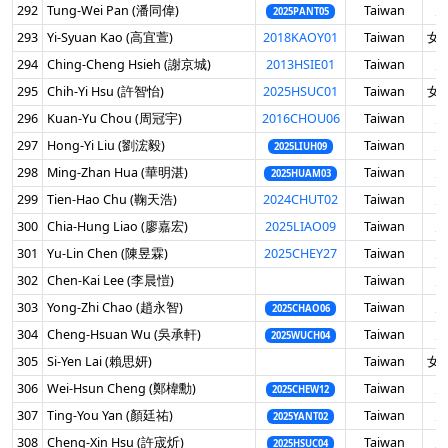
292
Tung-Wei Pan (潘同偉)
Taiwan
男
2025PANT05
293
Yi-Syuan Kao (高宜萱)
2018KAOY01
Taiwan
女 
294
Ching-Cheng Hsieh (謝京城)
2013HSIE01
Taiwan
男
295
Chih-Yi Hsu (許智怡)
2025HSUC01
Taiwan
女 
296
Kuan-Yu Chou (周冠宇)
2016CHOU06
Taiwan
男
297
Hong-Yi Liu (劉浤毅)
Taiwan
男
2025LIUH09
298
Ming-Zhan Hua (華明湛)
Taiwan
男
2025HUAM03
299
Tien-Hao Chu (鞠天浩)
2024CHUT02
Taiwan
男
300
Chia-Hung Liao (廖嘉宏)
2025LIAO09
Taiwan
男
301
Yu-Lin Chen (陳昱霖)
2025CHEY27
Taiwan
男
302
Chen-Kai Lee (李晨愷)
Taiwan
男
303
Yong-Zhi Chao (趙永智)
Taiwan
男
2025CHAO06
304
Cheng-Hsuan Wu (吳承軒)
Taiwan
男
2025WUCH04
305
Si-Yen Lai (賴思妍)
Taiwan
女 
306
Wei-Hsun Cheng (鄭椲勳)
Taiwan
男
2025CHEW12
307
Ting-You Yan (顏廷祐)
Taiwan
男
2025YANT02
308
Cheng-Xin Hsu (許宬炘)
Taiwan
男
2025HSUC04