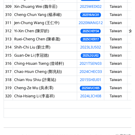
309
Xin-Zhuang Wei (魏辛莊)
2025WEIX02
Taiwan
男
310
Cheng-Chun Yang (楊承峻)
Taiwan
男
2025YANC01
311
Jen-Chung Wang (王仁中)
2020WANG12
Taiwan
男
312
Yi-Xin Chen (陳羿妡)
Taiwan
女 
2025CHEY34
313
Ruei-Cheng Chen (陳睿晟)
Taiwan
男
2025CHER17
314
Shih-Chi Liu (劉士齊)
2023LIUS02
Taiwan
男
315
Guan-De Li (李冠德)
Taiwan
男
2025LIGU02
316
Ching-Hsuan Tseng (曾靖軒)
2021TSEN03
Taiwan
男
317
Chao-Hsun Cheng (鄭兆勛)
2024CHEC03
Taiwan
男
318
Chian-You Shiu (許騫祐)
2015SHIU01
Taiwan
男
319
Cheng-Ze Wu (吳承澤)
Taiwan
男
2025WUCH05
320
Chia-Hsiang Li (李嘉祥)
2024LICH08
Taiwan
男