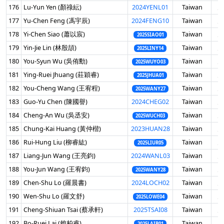
176
Lu-Yun Yen (顏祿紜)
2024YENL01
Taiwan
男
177
Yu-Chen Feng (馮宇辰)
2024FENG10
Taiwan
男
178
Yi-Chen Siao (蕭以宸)
Taiwan
男
2025SIAO01
179
Yin-Jie Lin (林殷頡)
Taiwan
男
2025LINY14
180
You-Syun Wu (吳侑勳)
Taiwan
男
2025WUYO03
181
Ying-Ruei Jhuang (莊穎睿)
Taiwan
男
2025JHUA01
182
You-Cheng Wang (王宥程)
Taiwan
男
2025WANY27
183
Guo-Yu Chen (陳國譽)
2024CHEG02
Taiwan
男
184
Cheng-An Wu (吳丞安)
Taiwan
男
2025WUCH03
185
Chung-Kai Huang (黃仲楷)
2023HUAN28
Taiwan
男
186
Rui-Hung Liu (柳睿紘)
Taiwan
男
2025LIUR05
187
Liang-Jun Wang (王亮鈞)
2024WANL03
Taiwan
男
188
You-Jun Wang (王宥鈞)
Taiwan
男
2025WANY28
189
Chen-Shu Lo (羅晨書)
2024LOCH02
Taiwan
男
190
Wen-Shu Lo (羅文舒)
Taiwan
男
2025LOWE04
191
Cheng-Shiuan Tsai (蔡承軒)
2025TSAI08
Taiwan
男
192
Bo-Ruei Lai (賴柏睿)
Taiwan
男
2025LAIB01