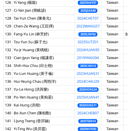
126
Yi Yang (楊懿)
Taiwan
男
2025YANY07
127
Ci-Yan Jian (簡岐諺)
Taiwan
男
2025JIAN40
128
Tai-Yun Chen (陳泰允)
2024CHET07
Taiwan
男
129
Chen-Ze Wang (王臣擇)
2023WANG57
Taiwan
男
130
Fang-Yu Lin (林芳妤)
Taiwan
女 
2025LINF02
131
Tzu-Yun Su (蘇子允)
2025SUTZ01
Taiwan
男
132
Yu-Jr Huang (黃楀植)
2024HUAN95
Taiwan
男
133
Cian-Jyun Yang (楊謙君)
2019YANG94
Taiwan
男
134
Shih-Hsu Chiu (邱士栩)
Taiwan
男
2025CHIU12
135
Yu-Lun Huang (黃于倫)
2023HUAN31
Taiwan
男
136
Hui-Yeung Chau (周煦洋)
2024CHAU29
Taiwan
男
137
Yu-Le Hong (洪與樂)
Taiwan
男
2025HONG24
138
Po-Yen Huang (黃柏晏)
2025HUAN41
Taiwan
男
139
Kai Hung (洪楷)
Taiwan
男
2025HUNG11
140
Bo-Xun Chen (陳柏勳)
2024CHEB07
Taiwan
男
141
I-Jung Tseng (曾羿融)
Taiwan
男
2025TSEN14
142
Yi-Ting Wu (吳羿霆)
Taiwan
男
2025WUYI03