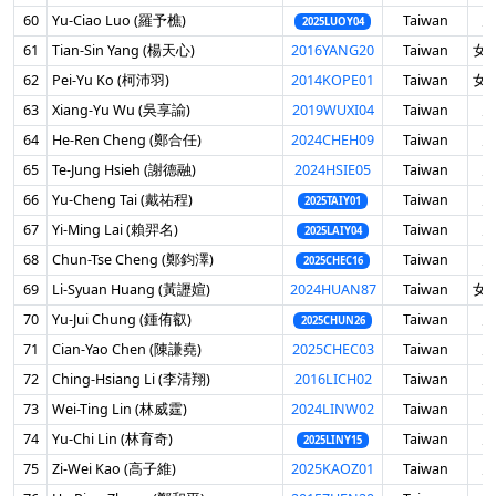
60
Yu-Ciao Luo (羅予樵)
Taiwan
男
2025LUOY04
61
Tian-Sin Yang (楊天心)
2016YANG20
Taiwan
女 
62
Pei-Yu Ko (柯沛羽)
2014KOPE01
Taiwan
女 
63
Xiang-Yu Wu (吳享諭)
2019WUXI04
Taiwan
男
64
He-Ren Cheng (鄭合任)
2024CHEH09
Taiwan
男
65
Te-Jung Hsieh (謝德融)
2024HSIE05
Taiwan
男
66
Yu-Cheng Tai (戴祐程)
Taiwan
男
2025TAIY01
67
Yi-Ming Lai (賴羿名)
Taiwan
男
2025LAIY04
68
Chun-Tse Cheng (鄭鈞澤)
Taiwan
男
2025CHEC16
69
Li-Syuan Huang (黃讈媗)
2024HUAN87
Taiwan
女 
70
Yu-Jui Chung (鍾侑叡)
Taiwan
男
2025CHUN26
71
Cian-Yao Chen (陳謙堯)
2025CHEC03
Taiwan
男
72
Ching-Hsiang Li (李清翔)
2016LICH02
Taiwan
男
73
Wei-Ting Lin (林威霆)
2024LINW02
Taiwan
男
74
Yu-Chi Lin (林育奇)
Taiwan
男
2025LINY15
75
Zi-Wei Kao (高子維)
2025KAOZ01
Taiwan
男