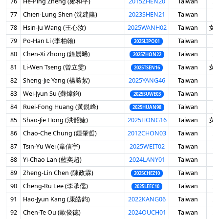
76
He-Ping Zheng (鄭和平)
2015ZHEN20
Taiwan
男
77
Chien-Lung Shen (沈建隆)
2023SHEN21
Taiwan
男
78
Hsin-Ju Wang (王心汝)
2025WANH02
Taiwan
女 
79
Po-Han Li (李柏翰)
Taiwan
男
2025LIPO01
80
Chen-Xi Zhong (鐘晨晞)
Taiwan
男
2025ZHON22
81
Li-Wen Tseng (曾立雯)
Taiwan
女 
2025TSEN16
82
Sheng-Jie Yang (楊勝絜)
2025YANG46
Taiwan
男
83
Wei-Jyun Su (蘇煒鈞)
Taiwan
男
2025SUWE03
84
Ruei-Fong Huang (黃鋭峰)
Taiwan
男
2025HUAN98
85
Shao-Jie Hong (洪韶婕)
2025HONG16
Taiwan
女 
86
Chao-Che Chung (鍾肇哲)
2012CHON03
Taiwan
男
87
Tsin-Yu Wei (韋信宇)
2025WEIT02
Taiwan
男
88
Yi-Chao Lan (藍奕超)
2024LANY01
Taiwan
男
89
Zheng-Lin Chen (陳政霖)
Taiwan
男
2025CHEZ10
90
Cheng-Ru Lee (李承儒)
Taiwan
男
2025LEEC10
91
Hao-Jyun Kang (康皓鈞)
2022KANG06
Taiwan
男
92
Chen-Te Ou (歐俊德)
2024OUCH01
Taiwan
男