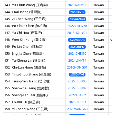
143
Yu-Chun Wang (王宥鈞)
2025WANY06
Taiwan
男
144
I-Kai Tseng (曾羿愷)
Taiwan
男
2025TSEN15
145
Zi-Chen Wang (王子宸)
Taiwan
男
2025WANZ24
146
Po-Chun Chen (陳柏均)
2022CHEN68
Taiwan
男
147
Yu-Chi Hou (侯宥圻)
2018HOUY01
Taiwan
男
148
Wen-Sin Kong (龔文馨)
Taiwan
女 
2025KONG15
149
Po-Lin Chen (陳柏霖)
Taiwan
男
2025CHEP10
150
Jing-Jia Chen (陳靖珈)
2024CHEJ10
Taiwan
男
151
Yu-Cheng Lin (林昱丞)
2024LINY14
Taiwan
男
152
Chi-Lun Hung (洪啟倫)
2010HONG01
Taiwan
男
153
Ting-Shuo Zhang (張庭碩)
Taiwan
男
2025ZHAT02
154
Tsung-Yen Tseng (曾琮硯)
2025TSEN05
Taiwan
男
155
Shao-Zhe Tseng (曾紹哲)
2025TSEN07
Taiwan
男
156
Sheng-Fan Tsai (蔡勝帆)
2022TSAI02
Taiwan
男
157
En-Rui Liu (劉恩睿)
2023LIUE03
Taiwan
男
158
Yi-Cheng Wang (王苡丞)
2023WANG60
Taiwan
男