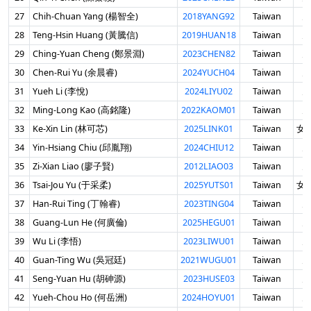
27
Chih-Chuan Yang (楊智全)
2018YANG92
Taiwan
男
28
Teng-Hsin Huang (黃騰信)
2019HUAN18
Taiwan
男
29
Ching-Yuan Cheng (鄭景淵)
2023CHEN82
Taiwan
男
30
Chen-Rui Yu (余晨睿)
2024YUCH04
Taiwan
男
31
Yueh Li (李悅)
2024LIYU02
Taiwan
男
32
Ming-Long Kao (高銘隆)
2022KAOM01
Taiwan
男
33
Ke-Xin Lin (林可芯)
2025LINK01
Taiwan
女 
34
Yin-Hsiang Chiu (邱胤翔)
2024CHIU12
Taiwan
男
35
Zi-Xian Liao (廖子賢)
2012LIAO03
Taiwan
男
36
Tsai-Jou Yu (于采柔)
2025YUTS01
Taiwan
女 
37
Han-Rui Ting (丁翰睿)
2023TING04
Taiwan
男
38
Guang-Lun He (何廣倫)
2025HEGU01
Taiwan
男
39
Wu Li (李悟)
2023LIWU01
Taiwan
男
40
Guan-Ting Wu (吳冠廷)
2021WUGU01
Taiwan
男
41
Seng-Yuan Hu (胡砷源)
2023HUSE03
Taiwan
男
42
Yueh-Chou Ho (何岳洲)
2024HOYU01
Taiwan
男