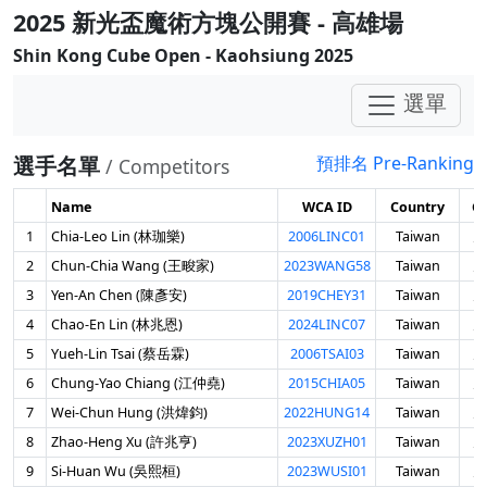
2025 新光盃魔術方塊公開賽 - 高雄場
Shin Kong Cube Open - Kaohsiung 2025
選單
選手名單
預排名 Pre-Ranking
/ Competitors
Name
WCA ID
Country
G
1
Chia-Leo Lin (林珈樂)
2006LINC01
Taiwan
男
2
Chun-Chia Wang (王畯家)
2023WANG58
Taiwan
男
3
Yen-An Chen (陳彥安)
2019CHEY31
Taiwan
男
4
Chao-En Lin (林兆恩)
2024LINC07
Taiwan
男
5
Yueh-Lin Tsai (蔡岳霖)
2006TSAI03
Taiwan
男
6
Chung-Yao Chiang (江仲堯)
2015CHIA05
Taiwan
男
7
Wei-Chun Hung (洪煒鈞)
2022HUNG14
Taiwan
男
8
Zhao-Heng Xu (許兆亨)
2023XUZH01
Taiwan
男
9
Si-Huan Wu (吳熙桓)
2023WUSI01
Taiwan
男