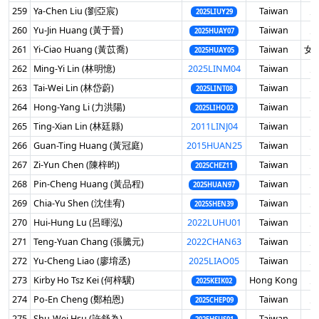
259
Ya-Chen Liu (劉亞宸)
Taiwan
男
2025LIUY29
260
Yu-Jin Huang (黃于晉)
Taiwan
男
2025HUAY07
261
Yi-Ciao Huang (黃苡喬)
Taiwan
女 
2025HUAY05
262
Ming-Yi Lin (林明憶)
2025LINM04
Taiwan
男
263
Tai-Wei Lin (林岱蔚)
Taiwan
男
2025LINT08
264
Hong-Yang Li (力洪陽)
Taiwan
男
2025LIHO02
265
Ting-Xian Lin (林廷縣)
2011LINJ04
Taiwan
男
266
Guan-Ting Huang (黃冠庭)
2015HUAN25
Taiwan
男
267
Zi-Yun Chen (陳梓昀)
Taiwan
男
2025CHEZ11
268
Pin-Cheng Huang (黃品程)
Taiwan
男
2025HUAN97
269
Chia-Yu Shen (沈佳宥)
Taiwan
男
2025SHEN39
270
Hui-Hung Lu (呂暉泓)
2022LUHU01
Taiwan
男
271
Teng-Yuan Chang (張騰元)
2022CHAN63
Taiwan
男
272
Yu-Cheng Liao (廖堉丞)
2025LIAO05
Taiwan
男
273
Kirby Ho Tsz Kei (何梓驥)
Hong Kong
男
2025KEIK02
274
Po-En Cheng (鄭柏恩)
Taiwan
男
2025CHEP09
275
Shu-Wei Hsu (許舒為)
Taiwan
男