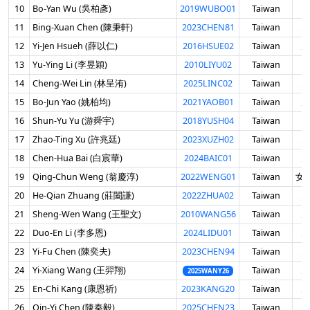
10
Bo-Yan Wu (吳柏彥)
2019WUBO01
Taiwan
男
11
Bing-Xuan Chen (陳秉軒)
2023CHEN81
Taiwan
男
12
Yi-Jen Hsueh (薛以仁)
2016HSUE02
Taiwan
男
13
Yu-Ying Li (李昱穎)
2010LIYU02
Taiwan
男
14
Cheng-Wei Lin (林呈洧)
2025LINC02
Taiwan
男
15
Bo-Jun Yao (姚柏均)
2021YAOB01
Taiwan
男
16
Shun-Yu Yu (游舜宇)
2018YUSH04
Taiwan
男
17
Zhao-Ting Xu (許兆廷)
2023XUZH02
Taiwan
男
18
Chen-Hua Bai (白宸華)
2024BAIC01
Taiwan
男
19
Qing-Chun Weng (翁慶淳)
2022WENG01
Taiwan
女 
20
He-Qian Zhuang (莊闔謙)
2022ZHUA02
Taiwan
男
21
Sheng-Wen Wang (王聖文)
2010WANG56
Taiwan
男
22
Duo-En Li (李多恩)
2024LIDU01
Taiwan
男
23
Yi-Fu Chen (陳奕夫)
2023CHEN94
Taiwan
男
24
Yi-Xiang Wang (王羿翔)
Taiwan
男
2025WANY26
25
En-Chi Kang (康恩祈)
2023KANG20
Taiwan
男
26
Qin-Yi Chen (陳秦毅)
2025CHEN23
Taiwan
男