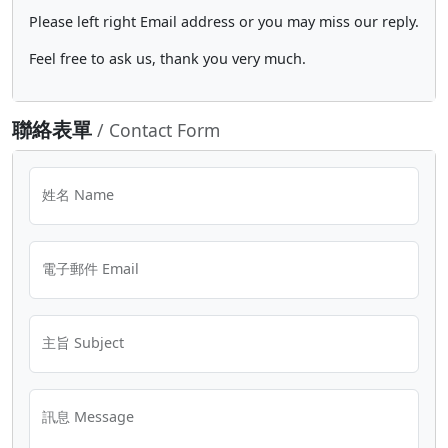
Please left right Email address or you may miss our reply.
Feel free to ask us, thank you very much.
聯絡表單
/ Contact Form
姓名 Name
電子郵件 Email
主旨 Subject
訊息 Message