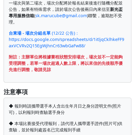
一場次與第二場次，場次分配將於報名結束後進行隨機分配並
公告，如果有特殊需求，請於場次公告後兩日內來信至
新光盃
專用服務信箱
(
sk.marucube@gmail.com
)聯繫，逾期恕不受
理。
台東場 - 場次分組名單
(12/22 公告)：
https://docs.google.com/spreadsheets/d/1itljqCklhkeFF9
axVCVRv2Q15EgWjhnCr63wbGaFw88/
附註：主辦單位將根據賽程狀態安排場次，場次並不一定能夠
受理調整，若單一場次超過人數上限，將以來信的先後順序優
先進行調整，敬請見諒
注意事項
◆ 報到時請攜帶選手本人含出生年月日之身分證明文件(照片
可)，以利報到時查驗選手身分
◆ 本場比賽接受代理報到，請代理人攜帶選手證件(照片可)供
查驗，並於報到處簽名已完成報到手續