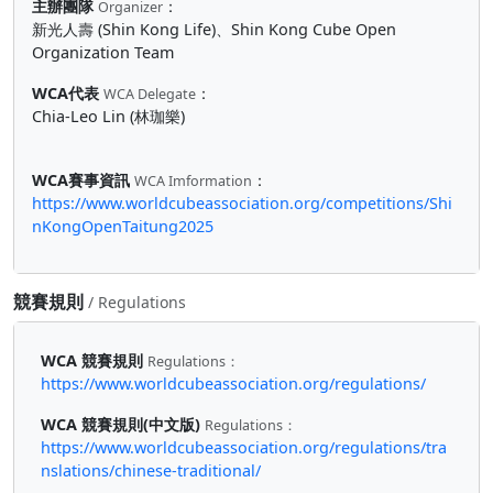
主辦團隊
：
Organizer
新光人壽 (Shin Kong Life)、Shin Kong Cube Open
Organization Team
WCA代表
：
WCA Delegate
Chia-Leo Lin (林珈樂)
WCA賽事資訊
：
WCA Imformation
https://www.worldcubeassociation.org/competitions/Shi
nKongOpenTaitung2025
競賽規則
/ Regulations
WCA 競賽規則
Regulations：
https://www.worldcubeassociation.org/regulations/
WCA 競賽規則(中文版)
Regulations：
https://www.worldcubeassociation.org/regulations/tra
nslations/chinese-traditional/