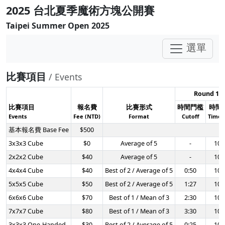
2025 台北夏季魔術方塊公開賽
Taipei Summer Open 2025
選單
比賽項目
/ Events
Round 1
比賽項目
報名費
比賽形式
時間門檻
時間
Events
Fee (NTD)
Format
Cutoff
TimeL
基本報名費 Base Fee
$500
3x3x3 Cube
$0
Average of 5
-
10:
2x2x2 Cube
$40
Average of 5
-
10:
4x4x4 Cube
$40
Best of 2 / Average of 5
0:50
10:
5x5x5 Cube
$50
Best of 2 / Average of 5
1:27
10:
6x6x6 Cube
$70
Best of 1 / Mean of 3
2:30
10:
7x7x7 Cube
$80
Best of 1 / Mean of 3
3:30
10:
3x3x3 One-Handed
$30
Best of 2 / Average of 5
0:25
10: