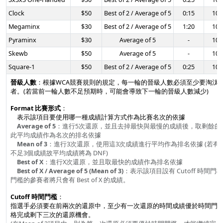
Clock
$50
Best of 2 / Average of 5
0:15
10:
Megaminx
$30
Best of 2 / Average of 5
1:20
10:
Pyraminx
$30
Average of 5
-
10:
Skewb
$50
Average of 5
-
10:
Square-1
$50
Best of 2 / Average of 5
0:25
10:
晉級人數
：根據WCA競賽規則的規定，每一輪的晉級人數必須至少要淘汰該
者。(若當前一輪人數不足預期時，可能會導致下一輪的晉級人數減少)
Format 比賽形式
：
表示該項目要使用哪一種成績計算方式作為比賽名次的依據
Average of 5
：進行5次還原，並且去掉最快與最慢的成績後，取剩餘的
此平均成績作為名次的排名依據
Mean of 3
：進行3次還原，使用這3次成績進行平均作為排名依據 (若有一
不足3個成績故平均成績將為 DNF)
Best of X
：進行X次還原，並且取最快的成績作為排名依據
Best of X / Average of 5 (Mean of 3)
：表示該項目設有 Cutoff 時間
門檻的參賽者將只會有 Best of X 的成績。
Cutoff 時間門檻
：
指選手必須要在前兩次的還原中，至少有一次還原的時間成績優於時間門
格完成剩下三次的還原機會。