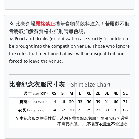
☆ 比賽會場
嚴格禁止
攜帶食物與飲料進入！若屢勸不聽
者將取消參賽資格並強制請離會場。
☆ Food and drinks (except water) are strictly forbidden to
be brought into the competition venue. Those who ignore
the rules that mentioned above will be disqualified and
forced to leave the venue.
比賽紀念衣服尺寸表
T-Shirt Size Chart
尺寸
(cm)
XS
S
M
L
XL
2L
3L
4L
5L
Size
胸寬
44
46
50
53
56
59
61
66
71
Chest Width
衣長
64
67
70
73
75
77
80
83
86
Body Length
☆ 本紀念服為贈品性質，若您不需要紀念衣服可在報名時可選擇
「不需要衣服」。(不需要衣服並不會退款)