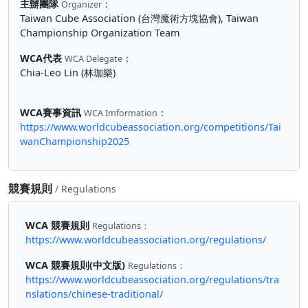
主辦團隊
：
Organizer
Taiwan Cube Association (台灣魔術方塊協會), Taiwan
Championship Organization Team
WCA代表
：
WCA Delegate
Chia-Leo Lin (林珈樂)
WCA賽事資訊
：
WCA Imformation
https://www.worldcubeassociation.org/competitions/Tai
wanChampionship2025
競賽規則
/ Regulations
WCA 競賽規則
Regulations：
https://www.worldcubeassociation.org/regulations/
WCA 競賽規則(中文版)
Regulations：
https://www.worldcubeassociation.org/regulations/tra
nslations/chinese-traditional/