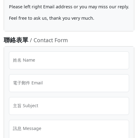
Please left right Email address or you may miss our reply.
Feel free to ask us, thank you very much.
聯絡表單
/ Contact Form
姓名 Name
電子郵件 Email
主旨 Subject
訊息 Message