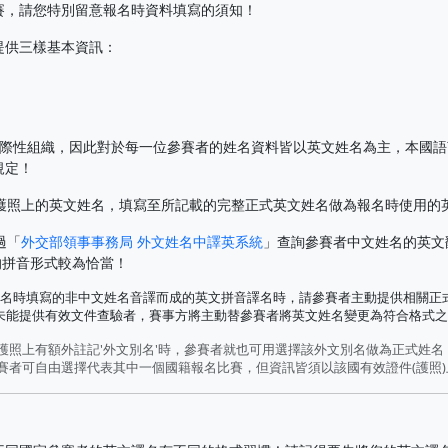
賽，請您特別留意報名時資料填寫的須知！
提供三樣基本資訊：
於國際性組織，因此對於每一位參賽者的姓名資料皆以英文姓名為主，本國
規定！
護照上的英文姓名，填寫至所記載的完整正式英文姓名做為報名時使用的
過「
外交部領事事務局 外文姓名中譯英系統
」查詢參賽者中文姓名的英文
的拼音形式較為恰當！
名時填寫的非中文姓名音譯而成的英文拼音譯名時，請參賽者主動提供相關正式
若未能提供有效文件查驗者，賽事方將主動替參賽者將英文姓名變更為符合格式
且護照上有額外註記'外文別名'時，參賽者就也可用選擇該外文別名做為正式姓
參賽者可自由選擇代表其中一個國籍報名比賽，但資訊皆須以該國有效證件(護照