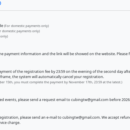
)
ode
(For domestic payments only)
r domestic payments only)
 only)
the payment information and the link will be showed on the website. Please 
nt of the registration fee by 23:59 on the evening of the second day after o
rame, the system will automatically cancel your registration.
ber 15th, you must complete the payment by November 17th, 23:59 at the latest.)
red events, please send a request email to
cubingtw@gmail.com
before 2026/
egistration, please send an e-mail to
cubingtw@gmail.com
. We accept refun
rvice charge.