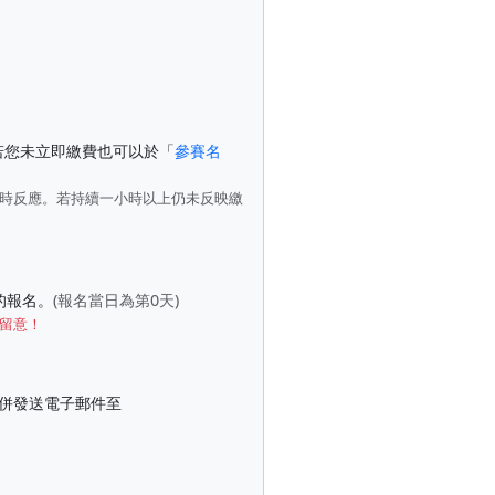
若您未立即繳費也可以於「
參賽名
即時反應。若持續一小時以上仍未反映繳
的報名。
(報名當日為第0天)
留意！
目一併發送電子郵件至