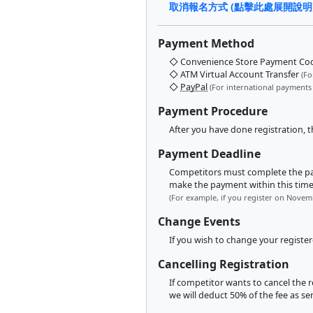
取消報名方式 (點擊此處展開說明
Payment Method
◇ Convenience Store Payment C
◇ ATM Virtual Account Transfer
(Fo
◇
PayPal
(For international payments
Payment Procedure
After you have done registration, 
Payment Deadline
Competitors must complete the payme
make the payment within this timef
(For example, if you register on Novem
Change Events
If you wish to change your registe
Cancelling Registration
If competitor wants to cancel the r
we will deduct 50% of the fee as se