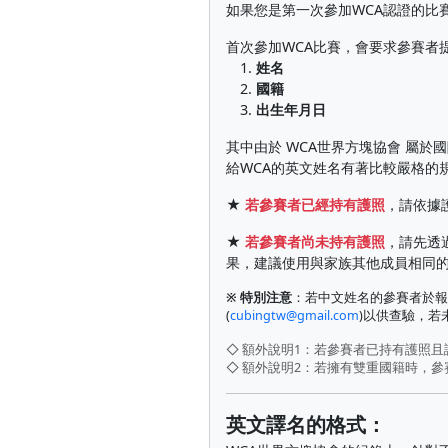
如果您是第一次參加WCA認證的比
首次參加WCA比賽，會要求參賽者
1.
姓名
2.
國籍
3.
出生年月日
其中由於 WCA世界方塊協會 屬
給WCA的英文姓名有著比較嚴格的
★
若參賽者已經持有護照
，請依據
★
若參賽者尚未持有護照
，請先透
果，建議使用與家族其他成員相同
※ 特別注意
：若中文姓名的參賽者於報
(
cubingtw@gmail.com
)以供查驗，
◇ 額外說明1：若參賽者已持有護照
◇ 額外說明2：若擁有雙重國籍時，
英文譯名的格式：