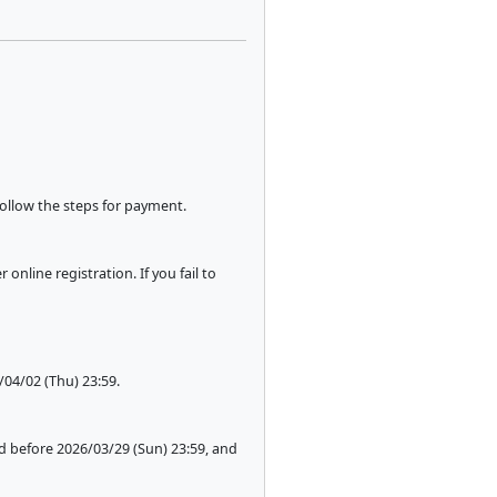
follow the steps for payment.
nline registration. If you fail to
04/02 (Thu) 23:59.
d before 2026/03/29 (Sun) 23:59, and