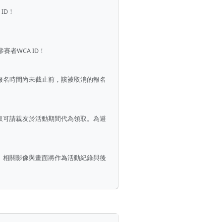
ID！
者WCA ID！
報名時間尚未截止前，該被取消的報名
取可請親友於活動期間代為領取。為避
。相關影像與畫面將作為活動紀錄與後