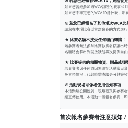
※ 若您已經領有WCA ID，則請使用
如果您曾經參加過WCA認證的賽事並且
如果您不確定您的WCA ID是什麼，那
※ 若您已經報名了其他場次WCA比
請您在本場比賽以首次參賽的方式進行報
★ 比賽名額不接受任何理由轉讓！
若參賽者無法參加比賽欲將名額讓出時
名額將會釋出到開放狀態再次提供自由
★ 比賽提供的相關物資、贈品或獲
若參賽者因任何原因無法於活動當日參
免冒領情況，代領時需查驗身分與簽收
※ 活動現場肖像權使用告知事項
本活動屬公開性質，現場觀眾與參賽者
續宣傳使用。本活動一經報名參賽，即
首次報名參賽者注意須知
/