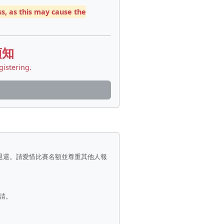
s, as this may cause the
須知
gistering.
退還。請愛惜比賽名額並尊重其他人報
請。