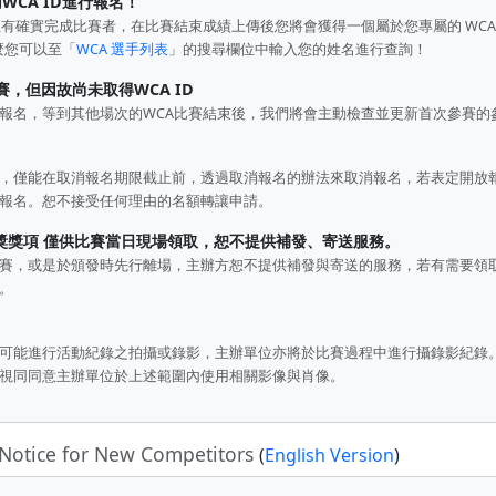
WCA ID進行報名！
有確實完成比賽者，在比賽結束成績上傳後您將會獲得一個屬於您專屬的 WCA 
麼您可以至「
WCA 選手列表
」的搜尋欄位中輸入您的姓名進行查詢！
賽，但因故尚未取得WCA ID
名，等到其他場次的WCA比賽結束後，我們將會主動檢查並更新首次參賽的參賽
，僅能在取消報名期限截止前，透過取消報名的辦法來取消報名，若表定開放
報名。恕不接受任何理由的名額轉讓申請。
獎獎項 僅供比賽當日現場領取，恕不提供補發、寄送服務。
賽，或是於頒發時先行離場，主辦方恕不提供補發與寄送的服務，若有需要領
。
可能進行活動紀錄之拍攝或錄影，主辦單位亦將於比賽過程中進行攝錄影紀錄
視同同意主辦單位於上述範圍內使用相關影像與肖像。
Notice for New Competitors
(
English Version
)