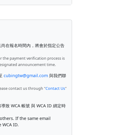
且尚在報名時間內，將會於指定公告
er the payment verification process is
he designated announcement time.
至
cubingtw@gmail.com
與我們聯
lease contact us through "
Contact Us
"
CA 帳號 與 WCA ID 綁定時
others. If the same email
he WCA ID.