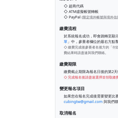
◇ 超商代碼
◇ ATM虛擬帳號轉帳
◇ PayPal
(
限定境外帳號與境外信
繳費流程
於系統報名成功，即會跳轉至顯
單
」中，參賽者欄位的最右方點
◇ 繳費完成後參賽者名後方的「付
費結果時請盡速與我們聯絡。
繳費期限
繳費截止期限為報名日後的第2天
◇ 完成報名後請盡速選擇並領取繳
變更報名項目
如果您在報名完成後需要變更比賽項目
cubingtw@gmail.com
與我們聯
取消報名