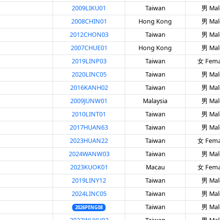
2009LIKU01
Taiwan
男 Mal
2008CHIN01
Hong Kong
男 Mal
2012CHON03
Taiwan
男 Mal
2007CHUE01
Hong Kong
男 Mal
2019LINP03
Taiwan
女 Fema
2020LINC05
Taiwan
男 Mal
2016KANH02
Taiwan
男 Mal
2009JUNW01
Malaysia
男 Mal
2010LINT01
Taiwan
男 Mal
2017HUAN63
Taiwan
男 Mal
2023HUAN22
Taiwan
女 Fema
2024WANW03
Taiwan
男 Mal
2023KUOK01
Macau
女 Fema
2019LINY12
Taiwan
男 Mal
2024LINC05
Taiwan
男 Mal
Taiwan
男 Mal
2026PENG08