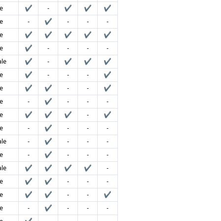
e
✔
-
✔
✔
✔
e
-
✔
-
-
-
e
✔
✔
✔
✔
✔
e
✔
-
-
-
-
le
✔
-
✔
✔
✔
e
✔
-
-
-
✔
e
✔
✔
-
-
✔
e
-
✔
-
-
-
e
✔
✔
✔
-
✔
e
-
✔
-
-
-
le
-
✔
-
-
-
e
-
✔
-
-
-
le
✔
✔
✔
✔
-
e
✔
✔
-
-
-
e
✔
✔
-
-
✔
e
-
✔
-
-
-