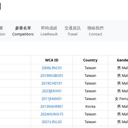
】
賽
參賽名單
即時成績
交通資訊
聯絡我們
tion
Competitors
LiveResult
Travel
Contact
WCA ID
Country
Gende
2006LINC01
Taiwan
男 Mal
2019WUBO01
Taiwan
男 Mal
2019CHEY31
Taiwan
男 Mal
2023JENY01
Taiwan
男 Mal
2011JHAN01
Taiwan
女 Fema
2013NAHM01
Korea
男 Mal
2024HUNG15
Taiwan
男 Mal
2021LINL02
Taiwan
男 Mal