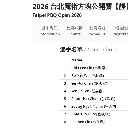
2026 台北魔術方塊公開賽【靜
Taipei PBQ Open 2026
基本資訊
比賽項目
比賽賽程
報名比
Information
Events
Schedule
Registra
選手名單
/ Competitors
Name
1
Chia-Leo Lin (林珈樂)
2
Bo-Yan Wu (吳柏彥)
3
Yen-An Chen (陳彥安)
4
Yen-Lei Jen (任晏磊)
5
Shun-Hsin Chang (張舜欣)
6
Seung Hyuk Nahm (남승혁)
7
Chi-Hsun Hung (洪琪勛)
8
Li-Chen Lin (林立宸)