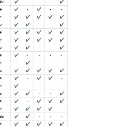
le
✔
-
-
-
✔
e
✔
-
✔
-
-
e
✔
✔
✔
✔
✔
e
✔
✔
-
-
✔
e
✔
✔
✔
✔
✔
e
✔
✔
✔
✔
✔
e
✔
✔
-
-
✔
e
✔
-
-
-
-
e
-
✔
-
-
-
e
✔
✔
✔
✔
✔
e
✔
-
✔
✔
-
e
✔
-
-
-
-
e
✔
✔
-
-
✔
e
✔
-
✔
✔
✔
e
✔
✔
✔
✔
-
le
✔
✔
-
-
-
e
✔
✔
✔
✔
✔