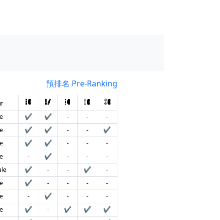
預排名 Pre-Ranking
r
e
✔
✔
-
-
-
e
✔
✔
-
-
✔
e
✔
✔
-
-
-
e
-
✔
-
-
-
le
✔
-
-
✔
-
e
✔
-
-
-
-
e
-
✔
-
-
-
e
✔
-
✔
✔
✔