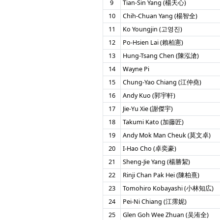
9
Tian-Sin Yang (楊天心)
10
Chih-Chuan Yang (楊智全)
11
Ko Youngjin (고영진)
12
Po-Hsien Lai (賴柏憲)
13
Hung-Tsang Chen (陳泓滄)
14
Wayne Pi
15
Chung-Yao Chiang (江仲堯)
16
Andy Kuo (郭宇軒)
17
Jie-Yu Xie (謝傑宇)
18
Takumi Kato (加藤匠)
19
Andy Mok Man Cheuk (莫文卓)
20
I-Hao Cho (卓奕豪)
21
Sheng-Jie Yang (楊勝絜)
22
Rinji Chan Pak Hei (陳柏熹)
23
Tomohiro Kobayashi (小林知広)
24
Pei-Ni Chiang (江霈妮)
25
Glen Goh Wee Zhuan (吴洧全)