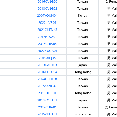
2016YANG20
Taiwan
女 Fema
2018YANG92
Taiwan
男 Mal
2007YOUN04
Korea
男 Mal
2022LAIP01
Taiwan
男 Mal
2021CHEN43
Taiwan
男 Mal
2017PIWA01
Taiwan
男 Mal
2015CHIA05
Taiwan
男 Mal
2022KUOA01
Taiwan
男 Mal
2019XIEJ05
Taiwan
男 Mal
2023KATO03
Japan
男 Mal
2016CHEU04
Hong Kong
男 Mal
2024CHOI38
Taiwan
男 Mal
2025YANG46
Taiwan
男 Mal
2019HEIR01
Hong Kong
男 Mal
2013KOBA01
Japan
男 Mal
2022CHIA01
Taiwan
女 Fema
2015ZHUA01
Singapore
男 Mal