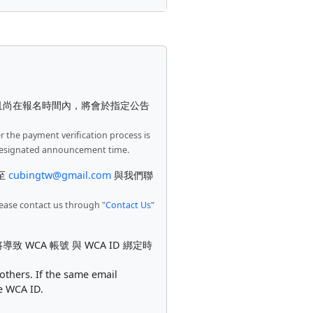
且尚在報名時間內，將會於指定公告
er the payment verification process is
he designated announcement time.
至
cubingtw@gmail.com
與我們聯
lease contact us through "
Contact Us
"
CA 帳號 與 WCA ID 綁定時
others. If the same email
he WCA ID.