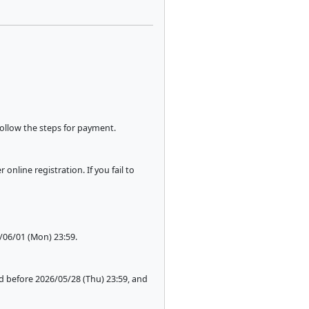
follow the steps for payment.
nline registration. If you fail to
/06/01 (Mon) 23:59.
d before 2026/05/28 (Thu) 23:59, and