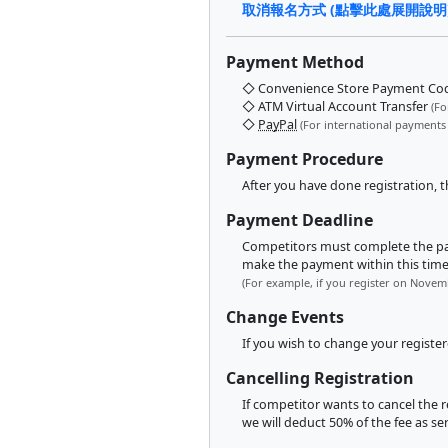
取消報名方式 (點擊此處展開說明
Payment Method
◇ Convenience Store Payment C
◇ ATM Virtual Account Transfer
(Fo
◇
PayPal
(For international payments
Payment Procedure
After you have done registration, 
Payment Deadline
Competitors must complete the payme
make the payment within this timef
(For example, if you register on Novem
Change Events
If you wish to change your registe
Cancelling Registration
If competitor wants to cancel the r
we will deduct 50% of the fee as se