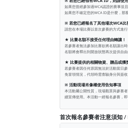
※ 若您已經領有WCA ID，則請使用
如果您曾經參加過WCA認證的賽事並且
如果您不確定您的WCA ID是什麼，那
※ 若您已經報名了其他場次WCA比
請您在本場比賽以首次參賽的方式進行報
★ 比賽名額不接受任何理由轉讓！
若參賽者無法參加比賽欲將名額讓出時
名額將會釋出到開放狀態再次提供自由
★ 比賽提供的相關物資、贈品或獲
若參賽者因任何原因無法於活動當日參
免冒領情況，代領時需查驗身分與簽收
※ 活動現場肖像權使用告知事項
本活動屬公開性質，現場觀眾與參賽者
續宣傳使用。本活動一經報名參賽，即
首次報名參賽者注意須知
/