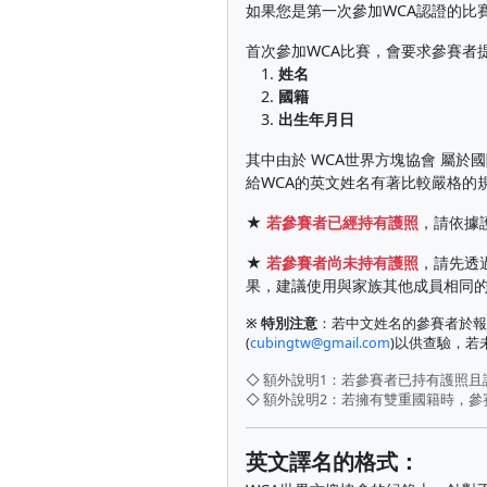
如果您是第一次參加WCA認證的比
首次參加WCA比賽，會要求參賽者
1.
姓名
2.
國籍
3.
出生年月日
其中由於 WCA世界方塊協會 屬
給WCA的英文姓名有著比較嚴格的
★
若參賽者已經持有護照
，請依據
★
若參賽者尚未持有護照
，請先透
果，建議使用與家族其他成員相同
※ 特別注意
：若中文姓名的參賽者於報
(
cubingtw@gmail.com
)以供查驗，
◇ 額外說明1：若參賽者已持有護照
◇ 額外說明2：若擁有雙重國籍時，
英文譯名的格式：