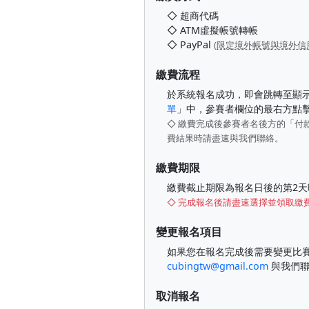
◇ 超商代碼
◇ ATM虛擬帳號轉帳
◇ PayPal
(
限定境外帳號與境外信
繳費流程
於系統報名成功，即會跳轉至顯
單
」中，參賽者欄位的最右方點
◇ 繳費完成後參賽者名後方的「付
費結果時請盡速與我們聯絡。
繳費期限
繳費截止期限為報名日後的第2天
◇ 完成報名後請盡速選擇並領取繳
變更報名項目
如果您在報名完成後需要變更比賽項目
cubingtw@gmail.com
與我們聯
取消報名