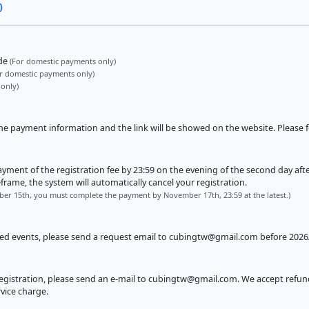
)
ode
(For domestic payments only)
r domestic payments only)
 only)
the payment information and the link will be showed on the website. Please 
nt of the registration fee by 23:59 on the evening of the second day after o
rame, the system will automatically cancel your registration.
ber 15th, you must complete the payment by November 17th, 23:59 at the latest.)
red events, please send a request email to
cubingtw@gmail.com
before 2026
egistration, please send an e-mail to
cubingtw@gmail.com
. We accept refun
rvice charge.