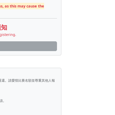
s, as this may cause the
須知
gistering.
退還。請愛惜比賽名額並尊重其他人報
請。