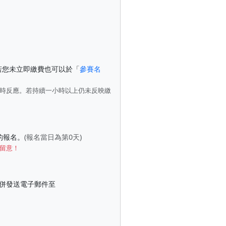
若您未立即繳費也可以於「
參賽名
即時反應。若持續一小時以上仍未反映繳
的報名。
(報名當日為第0天)
留意！
目一併發送電子郵件至