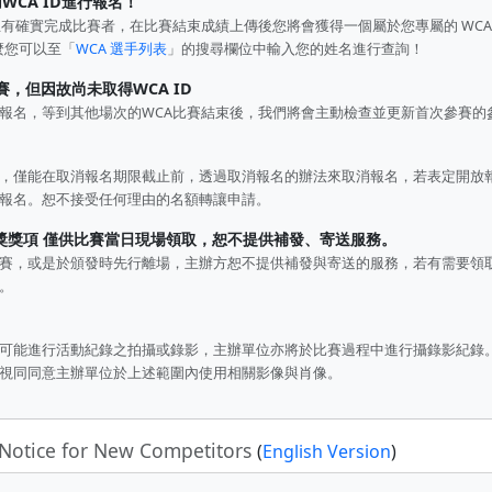
WCA ID進行報名！
有確實完成比賽者，在比賽結束成績上傳後您將會獲得一個屬於您專屬的 WCA 
麼您可以至「
WCA 選手列表
」的搜尋欄位中輸入您的姓名進行查詢！
賽，但因故尚未取得WCA ID
名，等到其他場次的WCA比賽結束後，我們將會主動檢查並更新首次參賽的參賽
，僅能在取消報名期限截止前，透過取消報名的辦法來取消報名，若表定開放
報名。恕不接受任何理由的名額轉讓申請。
獎獎項 僅供比賽當日現場領取，恕不提供補發、寄送服務。
賽，或是於頒發時先行離場，主辦方恕不提供補發與寄送的服務，若有需要領
。
可能進行活動紀錄之拍攝或錄影，主辦單位亦將於比賽過程中進行攝錄影紀錄
視同同意主辦單位於上述範圍內使用相關影像與肖像。
Notice for New Competitors
(
English Version
)