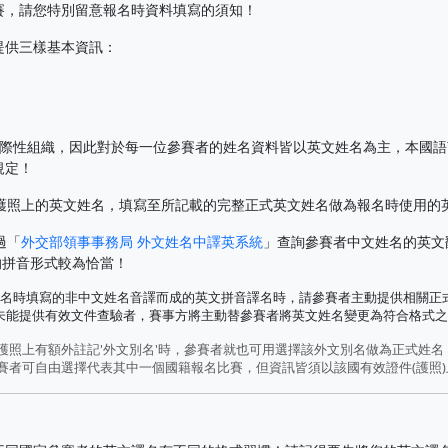
賽，請您特別留意報名時資料填寫的須知！
提供三樣基本資訊：
於國際性組織，因此對於每一位參賽者的姓名資料皆以英文姓名為主，本國
規定！
護照上的英文姓名，填寫至所記載的完整正式英文姓名做為報名時使用的
過「
外交部領事事務局 外文姓名中譯英系統
」查詢參賽者中文姓名的英文
的拼音形式較為恰當！
名時填寫的非中文姓名音譯而成的英文拼音譯名時，請參賽者主動提供相關正式
若未能提供有效文件查驗者，賽事方將主動替參賽者將英文姓名變更為符合格式
且護照上有額外註記'外文別名'時，參賽者就也可用選擇該外文別名做為正式姓
參賽者可自由選擇代表其中一個國籍報名比賽，但資訊皆須以該國有效證件(護照