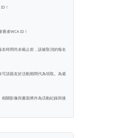
ID！
者WCA ID！
報名時間尚未截止前，該被取消的報名
取可請親友於活動期間代為領取。為避
。相關影像與畫面將作為活動紀錄與後