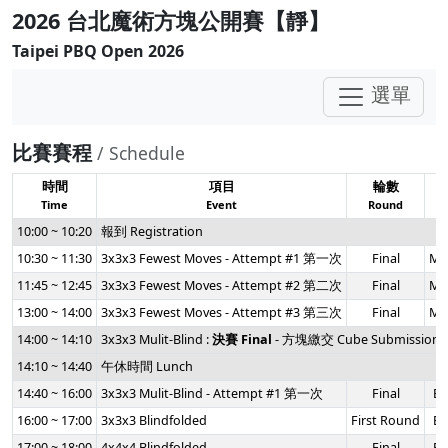
2026 台北魔術方塊公開賽【靜】
Taipei PBQ Open 2026
選單
比賽賽程
/ Schedule
時間
項目
輪數
Time
Event
Round
F
10:00 ~ 10:20
報到 Registration
10:30 ~ 11:30
3x3x3 Fewest Moves - Attempt #1 第一次
Final
Me
11:45 ~ 12:45
3x3x3 Fewest Moves - Attempt #2 第二次
Final
Me
13:00 ~ 14:00
3x3x3 Fewest Moves - Attempt #3 第三次
Final
Me
14:00 ~ 14:10
3x3x3 Mulit-Blind :
決賽 Final
- 方塊繳交 Cube Submission
14:10 ~ 14:40
午休時間 Lunch
14:40 ~ 16:00
3x3x3 Mulit-Blind - Attempt #1 第一次
Final
Be
16:00 ~ 17:00
3x3x3 Blindfolded
First Round
Be
17:00 ~ 18:00
4x4x4 Blindfolded
Final
Be