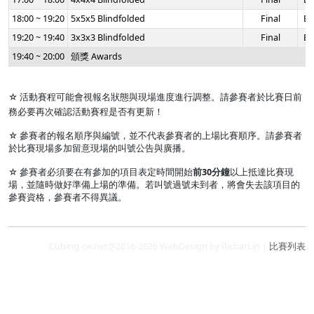
18:00 ~ 19:20
5x5x5 Blindfolded
Final
Be
19:20 ~ 19:40
3x3x3 Blindfolded
Final
Be
19:40 ~ 20:00
頒獎 Awards
☆ 活動賽程可能會視報名狀態與現場進度進行調整。請參賽者於比賽日前
務必要再次確認活動賽程是否有更新！
☆ 參賽者的報名順序與編號，並不代表參賽者的上場比賽順序。請參賽者
於比賽現場多加留意現場的叫號公告與廣播。
☆ 參賽者必須要在有參加的項目表定時間開始
前30分鐘
以上抵達比賽現
場，並隨時做好準備上場的準備。若叫號過號未到者，將會失去該項目的
參賽資格，參賽者不得異議。
Cubing-tw.net@2016-2026 WebDesign by RicharLin |
比賽列表