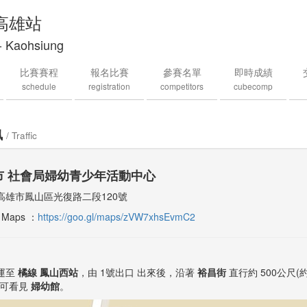
 高雄站
- Kaohsiung
比賽賽程
報名比賽
參賽名單
即時成績
schedule
registration
competitors
cubecomp
訊
/ Traffic
市 社會局婦幼青少年活動中心
高雄市鳳山區光復路二段120號
 Maps ：
https://goo.gl/maps/zVW7xhsEvmC2
運至
橘線 鳳山西站
，由 1號出口 出來後，沿著
裕昌街
直行約 500公尺(
即可看見
婦幼館
。