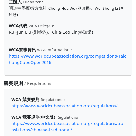
主辦人
：
Organizer
明道中學魔術方塊社
Cheng-Hua Wu (巫政樺)、Wei-Sheng Li (李
維勝)
WCA代表
：
WCA Delegate
Rui-Jun Liu (劉睿鈞)、Chia-Leo Lin(林珈樂)
WCA賽事資訊
：
WCA Imformation
https://www.worldcubeassociation.org/competitions/Taic
hungCubeOpen2016
競賽規則
/ Regulations
WCA 競賽規則
Regulations：
https://www.worldcubeassociation.org/regulations/
WCA 競賽規則(中文版)
Regulations：
https://www.worldcubeassociation.org/regulations/tra
nslations/chinese-traditional/