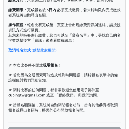
繳費方式：
只限 線上付款 (信用卡、WebATM、ATM、超商代碼)
繳費期限：
完成報名後
5日內
必須完成繳費，若未於時限內完成繳款
者系統將自動釋出名額。
操作流程：
報名比賽完成後，頁面上會出現繳費資訊與連結，請按照
資訊方式進行繳費。
若您未即時要進行繳費，您也可以至「參賽名單」中，尋找自己的名
字並點擊後方「資訊」來查看繳費訊息！
取消報名方式
(點擊此處展開)
☆ 本次比賽將不開放
現場報名
！
☆ 若您因為交通因素可能造成報到時間延誤，請於報名表單中的備
註欄位與我們詳細告知。
☆ 關於比賽的任何問題，都非常歡迎您使用電子郵件至
cubingtw@gmail.com
或至 「聯絡我們」 與我們詢問。
☆ 當報名額滿後，系統將自動關閉報名功能，當有其他參賽者取消
報名並釋出名額時，將另外公布開放報名時間。