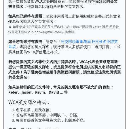
第一次報名參加WCA比賽的參賽者，請您在報名前準備好您的
英文
拼音譯名
，作為報名比賽時所使用的英文姓名。
如果您已經持有護照
，請您使用護照上所使用紀載的完整正式英文名
作為報名時填入的英文譯名！
☆ 如果您提供的不是常見的英文譯名時，請主動將相關證明文件(如護照)照片發
送至電子信箱
cubingtw@gmail.com
以供查驗。
如果您尚未持有護照
，請您至「
外交部領事事務局 外文姓名中譯英
系統
」查詢您的英文譯名，現行護照大多預設使用「通用拼音」，並
將其修正為WCA所使用之格式。
若您提供的英文名非中文名的拼音譯名時，WCA代表會要求您重新
提供一個正確的英文譯名，或是提供符合您所提供的英文名相符的正
式文件！為了避免徒增後續作業流程與麻煩，請您務必注意您所填寫
的英文譯名！
如果無相符的正式文件時，常見的英文暱名是不被允許的 例如：
Peter、Jason、Kevin、David ... 等
WCA英文譯名格式：
1. 名字在前，姓氏在後。
2. 若名字為兩個字節，中間以「-」分隔。
3. 每個音節首英文字母為大寫，其餘為小寫。