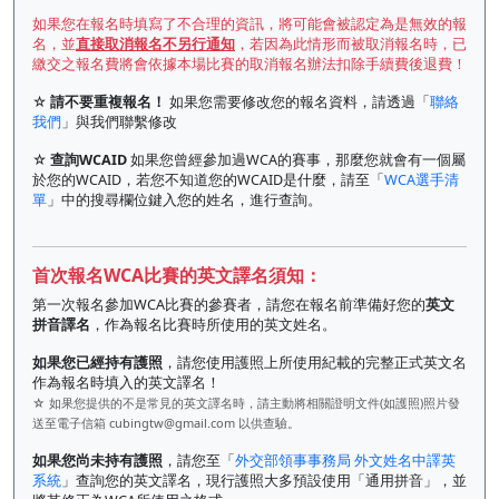
如果您在報名時填寫了不合理的資訊，將可能會被認定為是無效的報
名，並
直接取消報名不另行通知
，若因為此情形而被取消報名時，已
繳交之報名費將會依據本場比賽的取消報名辦法扣除手續費後退費！
☆
請不要重複報名！
如果您需要修改您的報名資料，請透過「
聯絡
我們
」與我們聯繫修改
☆
查詢WCAID
如果您曾經參加過WCA的賽事，那麼您就會有一個屬
於您的WCAID，若您不知道您的WCAID是什麼，請至「
WCA選手清
單
」中的搜尋欄位鍵入您的姓名，進行查詢。
首次報名WCA比賽的英文譯名須知：
第一次報名參加WCA比賽的參賽者，請您在報名前準備好您的
英文
拼音譯名
，作為報名比賽時所使用的英文姓名。
如果您已經持有護照
，請您使用護照上所使用紀載的完整正式英文名
作為報名時填入的英文譯名！
☆ 如果您提供的不是常見的英文譯名時，請主動將相關證明文件(如護照)照片發
送至電子信箱
cubingtw@gmail.com
以供查驗。
如果您尚未持有護照
，請您至「
外交部領事事務局 外文姓名中譯英
系統
」查詢您的英文譯名，現行護照大多預設使用「通用拼音」，並