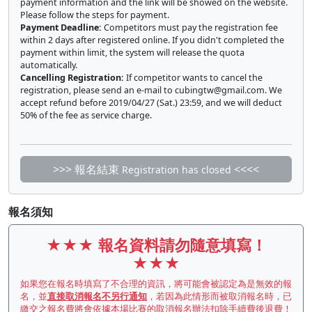
payment information and the link will be showed on the website.
Please follow the steps for payment.
Payment Deadline:
Competitors must pay the registration fee
within 2 days after registered online. If you didn't completed the
payment within limit, the system will release the quota
automatically.
Cancelling Registration:
If competitor wants to cancel the
registration, please send an e-mail to
cubingtw@gmail.com
. We
accept refund before 2019/04/27 (Sat.) 23:59, and we will deduct
50% of the fee as service charge.
>>> 報名結束
<<<<
Registration has closed
報名須知
★★★
報名資料請勿隨意填寫！
★★★
如果您在報名時填寫了不合理的資訊，將可能會被認定為是無效的報
名，並
直接取消報名不另行通知
，若因為此情形而被取消報名時，已
繳交之報名費將會依據本場比賽的取消報名辦法扣除手續費後退費！