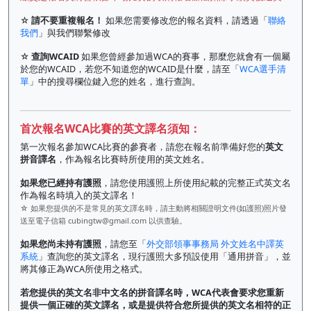
☆
請不要重複報名！
如果您需要修改您的報名資料，請透過「
聯絡
我們
」與我們聯繫修改
☆
查詢WCAID
如果您曾經參加過WCA的賽事，那麼您就會有一個屬
於您的WCAID，若您不知道您的WCAID是什麼，請至「
WCA選手清
單
」中的搜尋欄位鍵入您的姓名，進行查詢。
首次報名WCA比賽的英文譯名須知：
第一次報名參加WCA比賽的參賽者，請您在報名前準備好您的
英文
拼音譯名
，作為報名比賽時所使用的英文姓名。
如果您已經持有護照
，請您使用護照上所使用紀載的完整正式英文名
作為報名時填入的英文譯名！
☆ 如果您提供的不是常見的英文譯名時，請主動將相關證明文件(如護照)照片發
送至電子信箱
cubingtw@gmail.com
以供查驗。
如果您尚未持有護照
，請您至「
外交部領事事務局 外文姓名中譯英
系統
」查詢您的英文譯名，現行護照大多預設使用「通用拼音」，並
將其修正為WCA所使用之格式。
若您提供的英文名非中文名的拼音譯名時，WCA代表會要求您重新
提供一個正確的英文譯名，或是提供符合您所提供的英文名相符的正