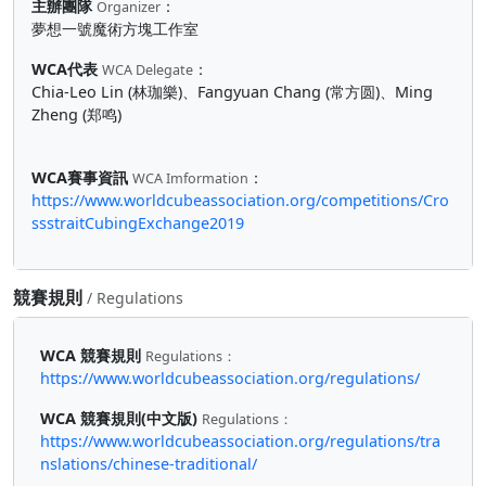
主辦團隊
：
Organizer
夢想一號魔術方塊工作室
WCA代表
：
WCA Delegate
Chia-Leo Lin (林珈樂)、Fangyuan Chang (常方圆)、Ming
Zheng (郑鸣)
WCA賽事資訊
：
WCA Imformation
https://www.worldcubeassociation.org/competitions/Cro
ssstraitCubingExchange2019
競賽規則
/ Regulations
WCA 競賽規則
Regulations：
https://www.worldcubeassociation.org/regulations/
WCA 競賽規則(中文版)
Regulations：
https://www.worldcubeassociation.org/regulations/tra
nslations/chinese-traditional/