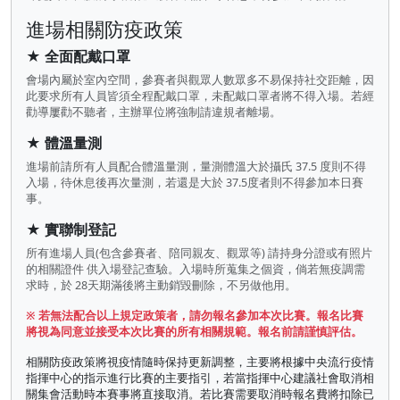
進場相關防疫政策
★ 全面配戴口罩
會場內屬於室內空間，參賽者與觀眾人數眾多不易保持社交距離，因
此要求所有人員皆須全程配戴口罩，未配戴口罩者將不得入場。若經
勸導屢勸不聽者，主辦單位將強制請違規者離場。
★ 體溫量測
進場前請所有人員配合體溫量測，量測體溫大於攝氏 37.5 度則不得
入場，待休息後再次量測，若還是大於 37.5度者則不得參加本日賽
事。
★ 實聯制登記
所有進場人員(包含參賽者、陪同親友、觀眾等) 請持身分證或有照片
的相關證件 供入場登記查驗。入場時所蒐集之個資，倘若無疫調需
求時，於 28天期滿後將主動銷毀刪除，不另做他用。
※ 若無法配合以上規定政策者，請勿報名參加本次比賽。報名比賽
將視為同意並接受本次比賽的所有相關規範。報名前請謹慎評估。
相關防疫政策將視疫情隨時保持更新調整，主要將根據中央流行疫情
指揮中心的指示進行比賽的主要指引，若當指揮中心建議社會取消相
關集會活動時本賽事將直接取消。若比賽需要取消時報名費將扣除已