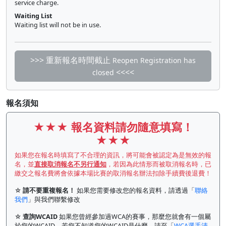
service charge.
Waiting List
Waiting list will not be in use.
>>> 重新報名時間截止
Reopen Registration has
<<<<
closed
報名須知
★★★
報名資料請勿隨意填寫！
★★★
如果您在報名時填寫了不合理的資訊，將可能會被認定為是無效的報
名，並
直接取消報名不另行通知
，若因為此情形而被取消報名時，已
繳交之報名費將會依據本場比賽的取消報名辦法扣除手續費後退費！
☆
請不要重複報名！
如果您需要修改您的報名資料，請透過「
聯絡
我們
」與我們聯繫修改
☆
查詢WCAID
如果您曾經參加過WCA的賽事，那麼您就會有一個屬
於您的WCAID，若您不知道您的WCAID是什麼，請至「
WCA選手清