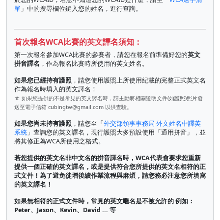
單
」中的搜尋欄位鍵入您的姓名，進行查詢。
首次報名WCA比賽的英文譯名須知：
第一次報名參加WCA比賽的參賽者，請您在報名前準備好您的
英文
拼音譯名
，作為報名比賽時所使用的英文姓名。
如果您已經持有護照
，請您使用護照上所使用紀載的完整正式英文名
作為報名時填入的英文譯名！
☆ 如果您提供的不是常見的英文譯名時，請主動將相關證明文件(如護照)照片發
送至電子信箱
cubingtw@gmail.com
以供查驗。
如果您尚未持有護照
，請您至「
外交部領事事務局 外文姓名中譯英
系統
」查詢您的英文譯名，現行護照大多預設使用「通用拼音」，並
將其修正為WCA所使用之格式。
若您提供的英文名非中文名的拼音譯名時，WCA代表會要求您重新
提供一個正確的英文譯名，或是提供符合您所提供的英文名相符的正
式文件！為了避免徒增後續作業流程與麻煩，請您務必注意您所填寫
的英文譯名！
如果無相符的正式文件時，常見的英文暱名是不被允許的 例如：
Peter、Jason、Kevin、David ... 等