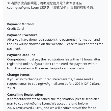
☆ 有關於比賽的問題，都歡迎您使用電子郵件發送至
cubingtw@gmail.com
或點選 「聯絡我們」 與我們聯繫洽詢。
Payment Mothod
Credit Card
Payment Procedure
After you have done registration, the payment information and
the link will be showed on the website. Please follow the steps for
payment.
Payment Deadline
Competitors must pay the registration fee within 48 hours after
registered online. If you didn't completed the payment within
limit, the system will release the quota automatically.
Change Events
If you wish to change your registered events, please send a
request email to
cubingtw@gmail.com
before 2021/12/12 (Sun.)
23:59.
Cancelling Registration
If competitor wants to cancel the registration, please send an e-
mail to
cubingtw@gmail.com
. We accept refund before
2021/12/08 (Wed.) 23:59, and we will deduct 50% of the fee as