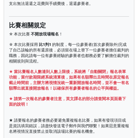
支出無法退還之花費與手續費後，退還參賽者。
比賽相關規定
☆ 本次比賽
不開放現場報名
！
☆ 本次比賽採用
比1判1
的制度，每一位參賽者(首次參賽除外)完成
了自己該輪的所有還原後，必須留在場上替下一位參賽者擔任裁判的
職務，因此請每一位有參賽經驗的參賽者也都務必要了解擔任裁判的
相關規則與流程。
★ 當比賽報名人數達到人數上限後，系統將「自動關閉」報名表單
功能，當付款期限經系統清算後，如果有名額釋出且時間在原定報名
截止時間前，主辦方將視情況統一重新開放報名時間，並不會一有名
額釋出就直接開放報名！以確保所有參賽者報名的公平與權益。
★ 請第一次報名的參賽者注意，英文譯名的部分請查閱本頁面最下
面的說明！
★ 請要報名的參賽者務必要避免重複報名比賽，如果有發現項目或
是資訊填寫錯誤，請盡快發送電子郵件與我們聯繫！如果惡意重複報
名將視情況直接禁止並取消該場比賽的報名機會。