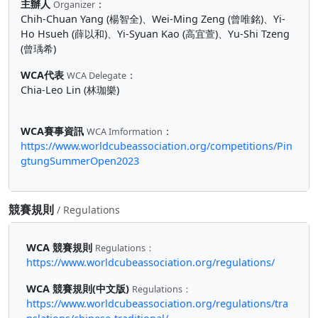
主辦人
：
Organizer
Chih-Chuan Yang (楊智全)、Wei-Ming Zeng (曾唯銘)、Yi-
Ho Hsueh (薛以和)、Yi-Syuan Kao (高宜萱)、Yu-Shi Tzeng
(曾瑀希)
WCA代表
：
WCA Delegate
Chia-Leo Lin (林珈樂)
WCA賽事資訊
：
WCA Imformation
https://www.worldcubeassociation.org/competitions/Pin
gtungSummerOpen2023
競賽規則
/ Regulations
WCA 競賽規則
Regulations：
https://www.worldcubeassociation.org/regulations/
WCA 競賽規則(中文版)
Regulations：
https://www.worldcubeassociation.org/regulations/tra