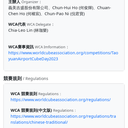
主辦人
：
Organizer
義美吉盛股份有限公司、Chun-Hui Ho (何俊輝)、Chuan-
Chen Ho (何權宸)、Chun-Pao Ni (倪君寶)
WCA代表
：
WCA Delegate
Chia-Leo Lin (林珈樂)
WCA賽事資訊
：
WCA Imformation
https://www.worldcubeassociation.org/competitions/Tao
yuanAirportCubeDay2023
競賽規則
/ Regulations
WCA 競賽規則
Regulations：
https://www.worldcubeassociation.org/regulations/
WCA 競賽規則(中文版)
Regulations：
https://www.worldcubeassociation.org/regulations/tra
nslations/chinese-traditional/