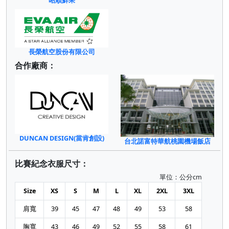
昭順鮮果
長榮航空股份有限公司
合作廠商：
DUNCAN DESIGN(當肯創設)
台北諾富特華航桃園機場飯店
比賽紀念衣服尺寸：
單位：公分cm
Size
XS
S
M
L
XL
2XL
3XL
肩寬
39
45
47
48
49
53
58
胸寬
43
46
49
52
55
58
61