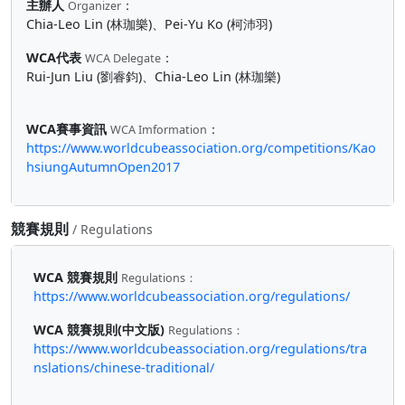
主辦人
：
Organizer
Chia-Leo Lin (林珈樂)、Pei-Yu Ko (柯沛羽)
WCA代表
：
WCA Delegate
Rui-Jun Liu (劉睿鈞)、Chia-Leo Lin (林珈樂)
WCA賽事資訊
：
WCA Imformation
https://www.worldcubeassociation.org/competitions/Kao
hsiungAutumnOpen2017
競賽規則
/ Regulations
WCA 競賽規則
Regulations：
https://www.worldcubeassociation.org/regulations/
WCA 競賽規則(中文版)
Regulations：
https://www.worldcubeassociation.org/regulations/tra
nslations/chinese-traditional/