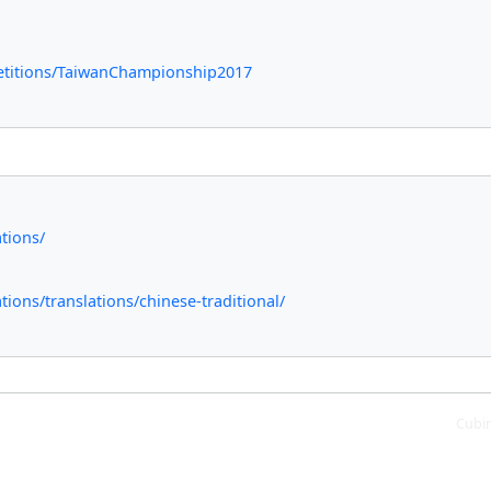
etitions/TaiwanChampionship2017
tions/
ions/translations/chinese-traditional/
Cubi