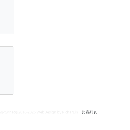
ng-tw.net@2016-2026 WebDesign by RicharLin |
比賽列表