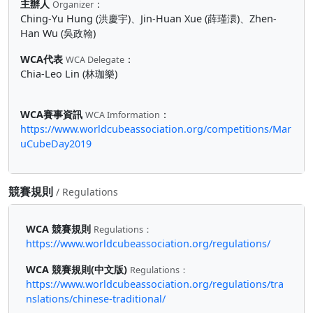
主辦人
：
Organizer
Ching-Yu Hung (洪慶宇)、Jin-Huan Xue (薛瑾澴)、Zhen-
Han Wu (吳政翰)
WCA代表
：
WCA Delegate
Chia-Leo Lin (林珈樂)
WCA賽事資訊
：
WCA Imformation
https://www.worldcubeassociation.org/competitions/Mar
uCubeDay2019
競賽規則
/ Regulations
WCA 競賽規則
Regulations：
https://www.worldcubeassociation.org/regulations/
WCA 競賽規則(中文版)
Regulations：
https://www.worldcubeassociation.org/regulations/tra
nslations/chinese-traditional/