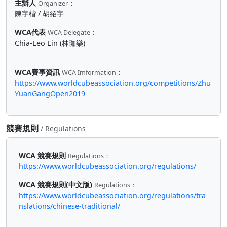
主辦人
：
Organizer
陳宇楷 / 胡紹宇
WCA代表
：
WCA Delegate
Chia-Leo Lin (林珈樂)
WCA賽事資訊
：
WCA Imformation
https://www.worldcubeassociation.org/competitions/Zhu
YuanGangOpen2019
競賽規則
/ Regulations
WCA 競賽規則
Regulations：
https://www.worldcubeassociation.org/regulations/
WCA 競賽規則(中文版)
Regulations：
https://www.worldcubeassociation.org/regulations/tra
nslations/chinese-traditional/