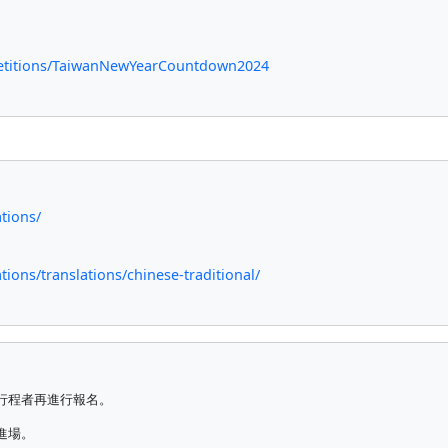
petitions/TaiwanNewYearCountdown2024
tions/
ions/translations/chinese-traditional/
合行程者再進行報名。
進場。