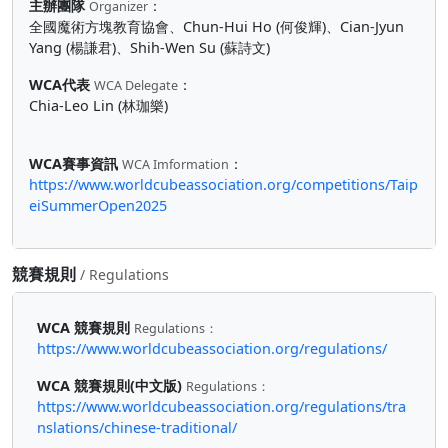
主辦團隊
：
Organizer
全國魔術方塊教育協會、Chun-Hui Ho (何俊輝)、Cian-Jyun
Yang (楊謙君)、Shih-Wen Su (蘇詩文)
WCA代表
：
WCA Delegate
Chia-Leo Lin (林珈樂)
WCA賽事資訊
：
WCA Imformation
https://www.worldcubeassociation.org/competitions/Taip
eiSummerOpen2025
競賽規則
/ Regulations
WCA 競賽規則
Regulations：
https://www.worldcubeassociation.org/regulations/
WCA 競賽規則(中文版)
Regulations：
https://www.worldcubeassociation.org/regulations/tra
nslations/chinese-traditional/