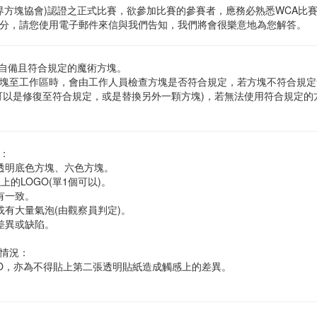
(世界方塊協會)認證之正式比賽，欲參加比賽的參賽者，應務必熟悉WCA比
分，請您使用電子郵件來信與我們告知，我們將會很樂意地為您解答。
用自備且符合規定的魔術方塊。
塊至工作區時，會由工作人員檢查方塊是否符合規定，若方塊不符合規定
可以是修復至符合規定，或是替換另外一顆方塊)，若無法使用符合規定的
：
：透明底色方塊、六色方塊。
以上的LOGO(單1個可以)。
沒有一致。
重或有大量氣泡(由觀察員判定)。
之差異或缺陷。
情況：
OGO，亦為不得貼上第二張透明貼紙造成觸感上的差異。
。