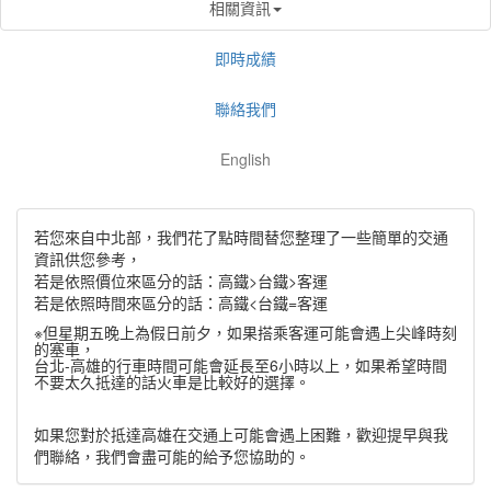
相關資訊
即時成績
聯絡我們
English
若您來自中北部，我們花了點時間替您整理了一些簡單的交通
資訊供您參考，
若是依照價位來區分的話：高鐵>台鐵>客運
若是依照時間來區分的話：高鐵<台鐵=客運
※但星期五晚上為假日前夕，如果搭乘客運可能會遇上尖峰時刻
的塞車，
台北-高雄的行車時間可能會延長至6小時以上，如果希望時間
不要太久抵達的話火車是比較好的選擇。
如果您對於抵達高雄在交通上可能會遇上困難，歡迎提早與我
們聯絡，我們會盡可能的給予您協助的。